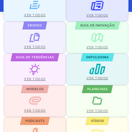
VER TODOS
VER TODOS
EBOOKS
GUIA DE INOVAÇÃO
VER TODOS
VER TODOS
GUIA DE TENDÊNCIAS
IMPULSIONA
VER TODOS
VER TODOS
MODELOS
PLANILHAS
VER TODOS
VER TODOS
PODCASTS
VÍDEOS