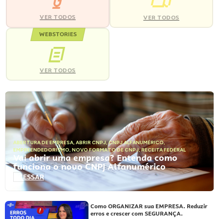
VER TODOS
VER TODOS
WEBSTORIES
VER TODOS
ABERTURA DE EMPRESA
,
ABRIR CNPJ
,
CNPJ ALFANUMÉRICO
,
EMPREENDEDORISMO
,
NOVO FORMATO DE CNPJ
,
RECEITA FEDERAL
Vai abrir uma empresa? Entenda como
funciona o novo CNPJ Alfanumérico
ACESSAR
Como ORGANIZAR sua EMPRESA. Reduzir
erros e crescer com SEGURANÇA.