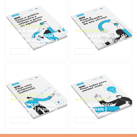
GESTÃO FINANCEIRA
Faça a análise
GESTÃO FINANCEIRA
financeira e atinja o
Faça a precificação do
ponto de equilíbrio |
seu serviço | Prompts
Prompts ChatGPT
ChatGPT
ACESSAR
ACESSAR
NEGÓCIOS
,
PROCESSOS
EMPRESARIAIS
NEGÓCIOS
,
VENDAS
Faça uma proposta
Faça ações para
comercial | Prompts
vender mais |
ChatGPT
Prompts ChatGPT
ACESSAR
ACESSAR