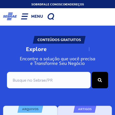
SOBRE
FALE CONOSCO
ENDEREÇOS
MENU
CONTEÚDOS GRATUITOS
Explore
N
o
s
s
o
s
A
Encontre a solução que você precisa
e Transforme Seu Negócio
ARQUIVOS
ARTIGOS