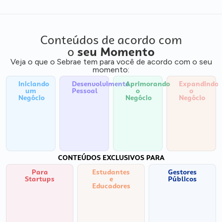
Conteúdos de acordo com
o
seu Momento
Veja o que o Sebrae tem para você de acordo com o seu
momento:
Iniciando
Desenvolvimento
Aprimorando
Expandindo
um
Pessoal
o
o
Negócio
Negócio
Negócio
CONTEÚDOS EXCLUSIVOS PARA
Para
Estudantes
Gestores
Startups
e
Públicos
Educadores