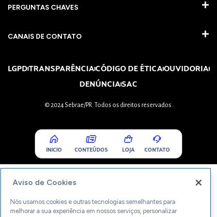
PERGUNTAS CHAVES​
CANAIS DE CONTATO
LGPD
TRANSPARÊNCIA
CÓDIGO DE ÉTICA
OUVIDORIA
DENÚNCIA
SAC
© 2024 Sebrae/PR. Todos os direitos reservados.
INICIO
CONTEÚDOS
LOJA
CONTATO
Aviso de Cookies
Nós usamos cookies e outras tecnologias semelhantes para
melhorar a sua experiência em nossos serviços, personalizar