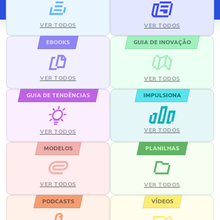
VER TODOS
VER TODOS
EBOOKS
GUIA DE INOVAÇÃO
VER TODOS
VER TODOS
GUIA DE TENDÊNCIAS
IMPULSIONA
VER TODOS
VER TODOS
MODELOS
PLANILHAS
VER TODOS
VER TODOS
PODCASTS
VÍDEOS