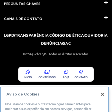
PERGUNTAS CHAVES​
CANAIS DE CONTATO
LGPD
TRANSPARÊNCIA
CÓDIGO DE ÉTICA
OUVIDORIA
DENÚNCIA
SAC
© 2024 Sebrae/PR. Todos os direitos reservados.
INICIO
CONTEÚDOS
LOJA
CONTATO
Aviso de Cookies
Nós usamos cookies e outras tecnologias semelhantes para
melhorar a sua experiência em nossos serviços, personalizar