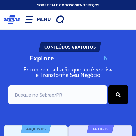
SOBRE
FALE CONOSCO
ENDEREÇOS
MENU
CONTEÚDOS GRATUITOS
Explore
N
o
s
s
o
s
A
Encontre a solução que você precisa
e Transforme Seu Negócio
ARQUIVOS
ARTIGOS