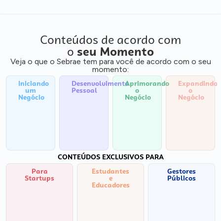
Conteúdos de acordo com
o
seu Momento
Veja o que o Sebrae tem para você de acordo com o seu
momento:
Iniciando
Desenvolvimento
Aprimorando
Expandindo
um
Pessoal
o
o
Negócio
Negócio
Negócio
CONTEÚDOS EXCLUSIVOS PARA
Para
Estudantes
Gestores
Startups
e
Públicos
Educadores