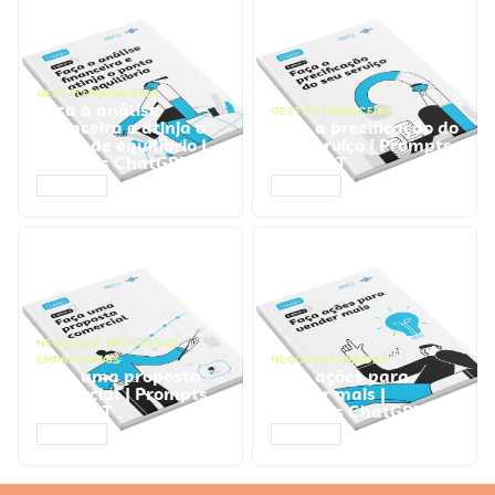
GESTÃO FINANCEIRA
Faça a análise
GESTÃO FINANCEIRA
financeira e atinja o
Faça a precificação do
ponto de equilíbrio |
seu serviço | Prompts
Prompts ChatGPT
ChatGPT
ACESSAR
ACESSAR
NEGÓCIOS
,
PROCESSOS
EMPRESARIAIS
NEGÓCIOS
,
VENDAS
Faça uma proposta
Faça ações para
comercial | Prompts
vender mais |
ChatGPT
Prompts ChatGPT
ACESSAR
ACESSAR