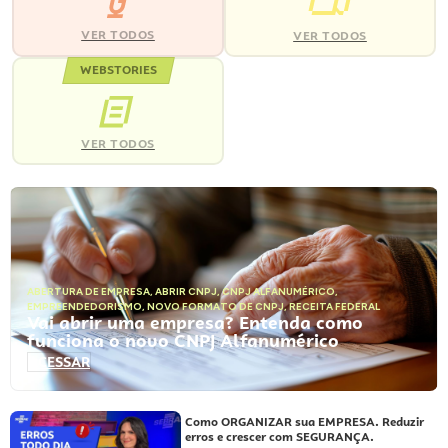
VER TODOS
VER TODOS
WEBSTORIES
VER TODOS
ABERTURA DE EMPRESA
,
ABRIR CNPJ
,
CNPJ ALFANUMÉRICO
,
EMPREENDEDORISMO
,
NOVO FORMATO DE CNPJ
,
RECEITA FEDERAL
Vai abrir uma empresa? Entenda como
funciona o novo CNPJ Alfanumérico
ACESSAR
Como ORGANIZAR sua EMPRESA. Reduzir
erros e crescer com SEGURANÇA.