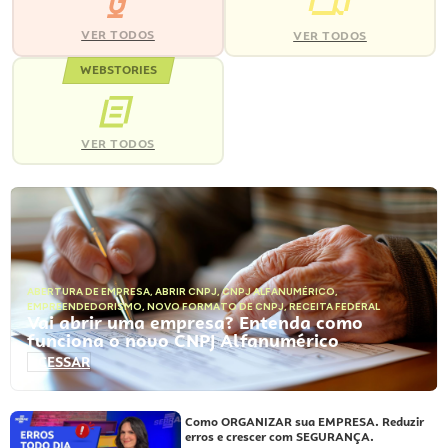
VER TODOS
VER TODOS
WEBSTORIES
VER TODOS
ABERTURA DE EMPRESA
,
ABRIR CNPJ
,
CNPJ ALFANUMÉRICO
,
EMPREENDEDORISMO
,
NOVO FORMATO DE CNPJ
,
RECEITA FEDERAL
Vai abrir uma empresa? Entenda como
funciona o novo CNPJ Alfanumérico
ACESSAR
Como ORGANIZAR sua EMPRESA. Reduzir
erros e crescer com SEGURANÇA.