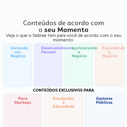
Conteúdos de acordo com
o
seu Momento
Veja o que o Sebrae tem para você de acordo com o seu
momento:
Iniciando
Desenvolvimento
Aprimorando
Expandindo
um
Pessoal
o
o
Negócio
Negócio
Negócio
CONTEÚDOS EXCLUSIVOS PARA
Para
Estudantes
Gestores
Startups
e
Públicos
Educadores