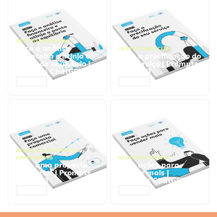
GESTÃO FINANCEIRA
Faça a análise
GESTÃO FINANCEIRA
financeira e atinja o
Faça a precificação do
ponto de equilíbrio |
seu serviço | Prompts
Prompts ChatGPT
ChatGPT
ACESSAR
ACESSAR
NEGÓCIOS
,
PROCESSOS
EMPRESARIAIS
NEGÓCIOS
,
VENDAS
Faça uma proposta
Faça ações para
comercial | Prompts
vender mais |
ChatGPT
Prompts ChatGPT
ACESSAR
ACESSAR