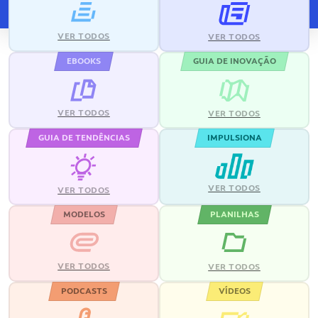
VER TODOS
VER TODOS
EBOOKS
GUIA DE INOVAÇÃO
VER TODOS
VER TODOS
GUIA DE TENDÊNCIAS
IMPULSIONA
VER TODOS
VER TODOS
MODELOS
PLANILHAS
VER TODOS
VER TODOS
PODCASTS
VÍDEOS