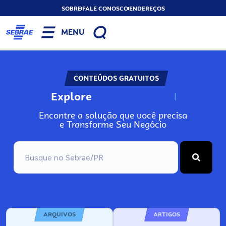
SOBRE
FALE CONOSCO
ENDEREÇOS
MENU
CONTEÚDOS GRATUITOS
Explore
N
o
s
s
o
s
A
Encontre a solução que você precisa
e Transforme Seu Negócio
ARQUIVOS
ARTIGOS