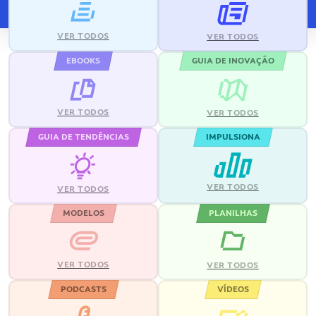
VER TODOS
VER TODOS
EBOOKS
GUIA DE INOVAÇÃO
VER TODOS
VER TODOS
GUIA DE TENDÊNCIAS
IMPULSIONA
VER TODOS
VER TODOS
MODELOS
PLANILHAS
VER TODOS
VER TODOS
PODCASTS
VÍDEOS