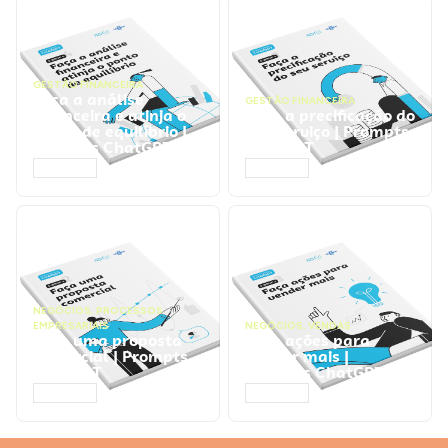
GESTÃO FINANCEIRA
Faça a análise
GESTÃO FINANCEIRA
financeira e atinja o
Faça a precificação do
ponto de equilíbrio |
seu serviço | Prompts
Prompts ChatGPT
ChatGPT
ACESSAR
ACESSAR
NEGÓCIOS
,
PROCESSOS
EMPRESARIAIS
NEGÓCIOS
,
VENDAS
Faça uma proposta
Faça ações para
comercial | Prompts
vender mais |
ChatGPT
Prompts ChatGPT
ACESSAR
ACESSAR