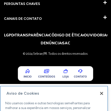
PERGUNTAS CHAVES​
CANAIS DE CONTATO
LGPD
TRANSPARÊNCIA
CÓDIGO DE ÉTICA
OUVIDORIA
DENÚNCIA
SAC
© 2024 Sebrae/PR. Todos os direitos reservados.
INICIO
CONTEÚDOS
LOJA
CONTATO
Aviso de Cookies
Nós usamos cookies e outras tecnologias semelhantes para
melhorar a sua experiência em nossos serviços, personalizar