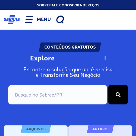
SOBRE
FALE CONOSCO
ENDEREÇOS
MENU
CONTEÚDOS GRATUITOS
Explore
N
o
s
s
o
s
A
Encontre a solução que você precisa
e Transforme Seu Negócio
ARQUIVOS
ARTIGOS