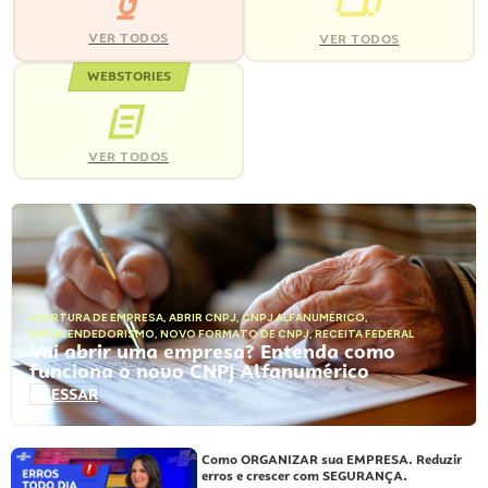
VER TODOS
VER TODOS
WEBSTORIES
VER TODOS
ABERTURA DE EMPRESA
,
ABRIR CNPJ
,
CNPJ ALFANUMÉRICO
,
EMPREENDEDORISMO
,
NOVO FORMATO DE CNPJ
,
RECEITA FEDERAL
Vai abrir uma empresa? Entenda como
funciona o novo CNPJ Alfanumérico
ACESSAR
Como ORGANIZAR sua EMPRESA. Reduzir
erros e crescer com SEGURANÇA.