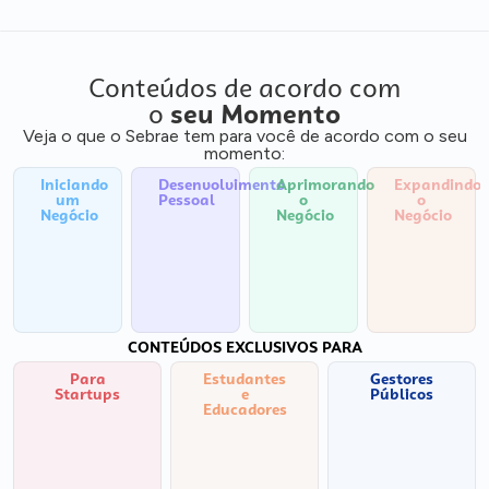
Conteúdos de acordo com
o
seu Momento
Veja o que o Sebrae tem para você de acordo com o seu
momento:
Iniciando
Desenvolvimento
Aprimorando
Expandindo
um
Pessoal
o
o
Negócio
Negócio
Negócio
CONTEÚDOS EXCLUSIVOS PARA
Para
Estudantes
Gestores
Startups
e
Públicos
Educadores