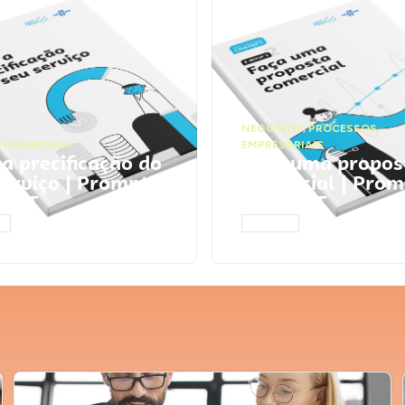
NEGÓCIOS
,
PROCESSOS
 FINANCEIRA
EMPRESARIAIS
 a precificação do
Faça uma propos
serviço | Prompts
comercial | Prom
tGPT
ChatGPT
AR
ACESSAR