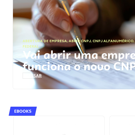
ABERTURA DE EMPRESA
,
ABRIR CNPJ
,
CNPJ ALFANUMÉRICO
FEDERAL
Vai abrir uma empr
funciona o novo CN
ACESSAR
EBOOKS