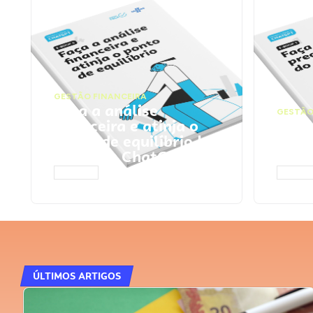
GESTÃO FINANCEIRA
Faça a análise
GESTÃO
financeira e atinja o
Faça
ponto de equilíbrio |
seu 
Prompts ChatGPT
Cha
ACESSAR
ACESS
ÚLTIMOS ARTIGOS