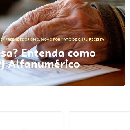
,
EMPREENDEDORISMO
,
NOVO FORMATO DE CNPJ
,
RECEITA
esa? Entenda como
PJ Alfanumérico