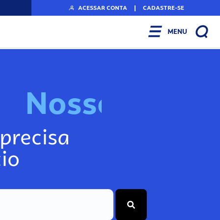
ACESSAR CONTA
|
CADASTRE-SE
MENU
N
o
s
s
o
s
I
n
f
o
g
precisa
io