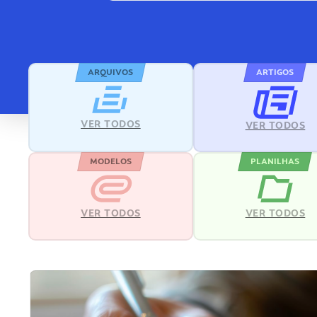
ARQUIVOS
ARTIGOS
VER TODOS
VER TODOS
MODELOS
PLANILHAS
VER TODOS
VER TODOS