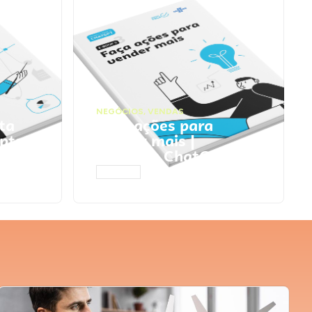
NEGÓCIOS
,
VENDAS
ta
Faça ações para
pts
vender mais |
Prompts ChatGPT
ACESSAR