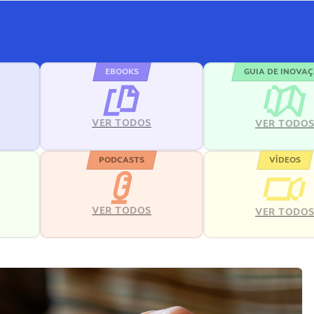
EBOOKS
GUIA DE INOVA
VER TODOS
VER TODO
PODCASTS
VÍDEOS
VER TODOS
VER TODO