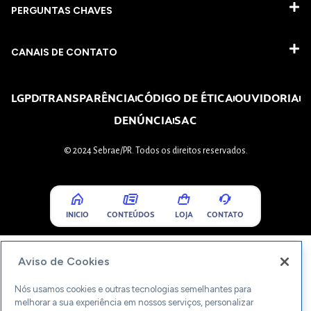
PERGUNTAS CHAVES​
CANAIS DE CONTATO
LGPD
TRANSPARÊNCIA
CÓDIGO DE ÉTICA
OUVIDORIA
DENÚNCIA
SAC
© 2024 Sebrae/PR. Todos os direitos reservados.
INICIO
CONTEÚDOS
LOJA
CONTATO
Aviso de Cookies
Nós usamos cookies e outras tecnologias semelhantes para
melhorar a sua experiência em nossos serviços, personalizar