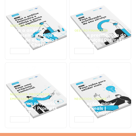
GESTÃO FINANCEIRA
Faça a análise
GESTÃO FINANCEIRA
financeira e atinja o
Faça a precificação do
ponto de equilíbrio |
seu serviço | Prompts
Prompts ChatGPT
ChatGPT
ACESSAR
ACESSAR
NEGÓCIOS
,
PROCESSOS
EMPRESARIAIS
NEGÓCIOS
,
VENDAS
Faça uma proposta
Faça ações para
comercial | Prompts
vender mais |
ChatGPT
Prompts ChatGPT
ACESSAR
ACESSAR