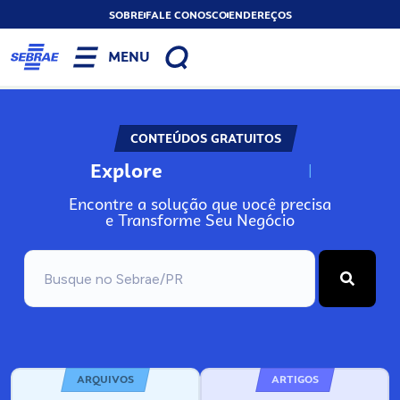
SOBRE
FALE CONOSCO
ENDEREÇOS
MENU
CONTEÚDOS GRATUITOS
Explore
N
o
s
s
o
s
A
Encontre a solução que você precisa
e Transforme Seu Negócio
ARQUIVOS
ARTIGOS