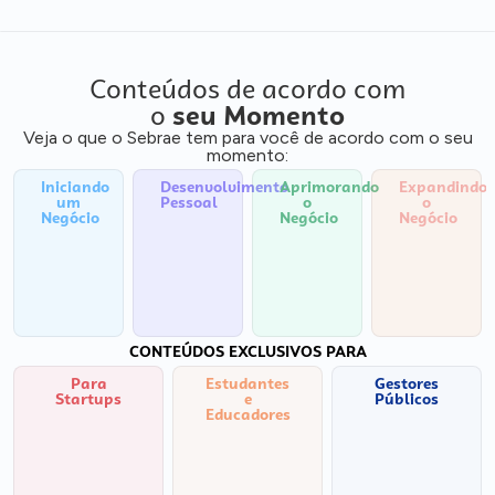
Conteúdos de acordo com
o
seu Momento
Veja o que o Sebrae tem para você de acordo com o seu
momento:
Iniciando
Desenvolvimento
Aprimorando
Expandindo
um
Pessoal
o
o
Negócio
Negócio
Negócio
CONTEÚDOS EXCLUSIVOS PARA
Para
Estudantes
Gestores
Startups
e
Públicos
Educadores