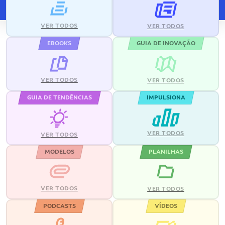
VER TODOS
VER TODOS
EBOOKS
GUIA DE INOVAÇÃO
VER TODOS
VER TODOS
GUIA DE TENDÊNCIAS
IMPULSIONA
VER TODOS
VER TODOS
MODELOS
PLANILHAS
VER TODOS
VER TODOS
PODCASTS
VÍDEOS