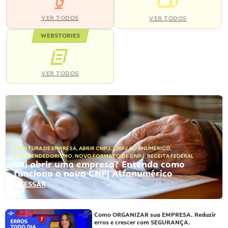
VER TODOS
VER TODOS
WEBSTORIES
VER TODOS
ABERTURA DE EMPRESA
,
ABRIR CNPJ
,
CNPJ ALFANUMÉRICO
,
EMPREENDEDORISMO
,
NOVO FORMATO DE CNPJ
,
RECEITA FEDERAL
Vai abrir uma empresa? Entenda como
funciona o novo CNPJ Alfanumérico
ACESSAR
Como ORGANIZAR sua EMPRESA. Reduzir
erros e crescer com SEGURANÇA.