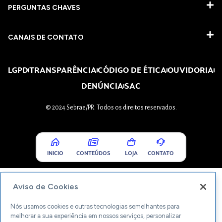
PERGUNTAS CHAVES​
CANAIS DE CONTATO
LGPD
TRANSPARÊNCIA
CÓDIGO DE ÉTICA
OUVIDORIA
DENÚNCIA
SAC
© 2024 Sebrae/PR. Todos os direitos reservados.
INICIO
CONTEÚDOS
LOJA
CONTATO
Aviso de Cookies
Nós usamos cookies e outras tecnologias semelhantes para
melhorar a sua experiência em nossos serviços, personalizar