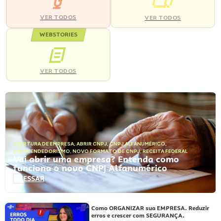
VER TODOS
VER TODOS
WEBSTORIES
VER TODOS
ABERTURA DE EMPRESA
,
ABRIR CNPJ
,
CNPJ ALFANUMÉRICO
,
EMPREENDEDORISMO
,
NOVO FORMATO DE CNPJ
,
RECEITA FEDERAL
Vai abrir uma empresa? Entenda como
funciona o novo CNPJ Alfanumérico
ACESSAR
Como ORGANIZAR sua EMPRESA. Reduzir
erros e crescer com SEGURANÇA.