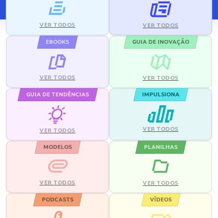
VER TODOS
VER TODOS
EBOOKS
GUIA DE INOVAÇÃO
VER TODOS
VER TODOS
GUIA DE TENDÊNCIAS
IMPULSIONA
VER TODOS
VER TODOS
MODELOS
PLANILHAS
VER TODOS
VER TODOS
PODCASTS
VÍDEOS