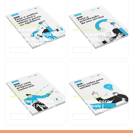
GESTÃO FINANCEIRA
Faça a análise
GESTÃO FINANCEIRA
financeira e atinja o
Faça a precificação do
ponto de equilíbrio |
seu serviço | Prompts
Prompts ChatGPT
ChatGPT
ACESSAR
ACESSAR
NEGÓCIOS
,
PROCESSOS
EMPRESARIAIS
NEGÓCIOS
,
VENDAS
Faça uma proposta
Faça ações para
comercial | Prompts
vender mais |
ChatGPT
Prompts ChatGPT
ACESSAR
ACESSAR