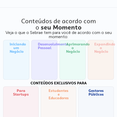
Conteúdos de acordo com
o
seu Momento
Veja o que o Sebrae tem para você de acordo com o seu
momento:
Iniciando
Desenvolvimento
Aprimorando
Expandindo
um
Pessoal
o
o
Negócio
Negócio
Negócio
CONTEÚDOS EXCLUSIVOS PARA
Para
Estudantes
Gestores
Startups
e
Públicos
Educadores