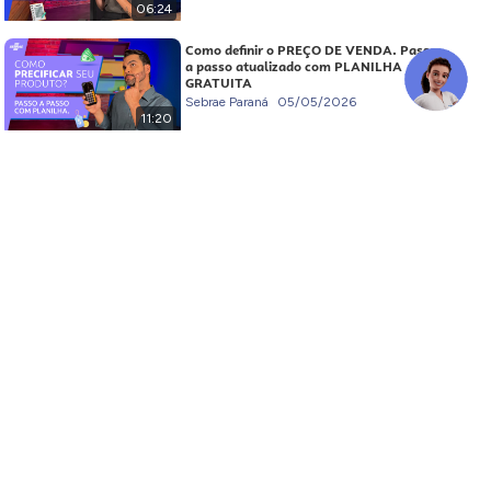
06:24
Como definir o PREÇO DE VENDA. Passo
a passo atualizado com PLANILHA
GRATUITA
Sebrae Paraná
05/05/2026
11:20
Como planejar a SUCESSÃO FAMILIAR
do NEGÓCIO.
Sebrae Paraná
28/04/2026
10:28
Passo a passo para ORGANIZAR sua
PROPRIEDADE RURAL
Sebrae Paraná
21/04/2026
07:43