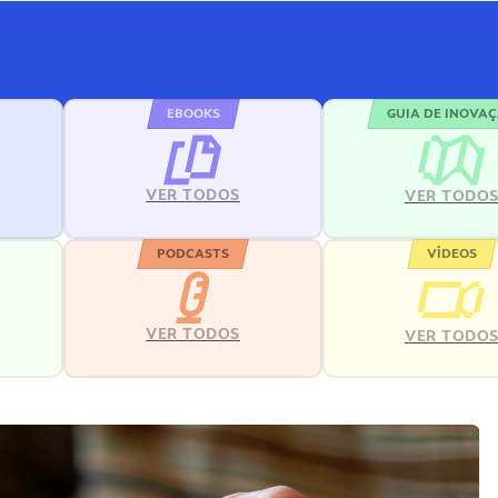
EBOOKS
GUIA DE INOVA
VER TODOS
VER TODO
PODCASTS
VÍDEOS
VER TODOS
VER TODO