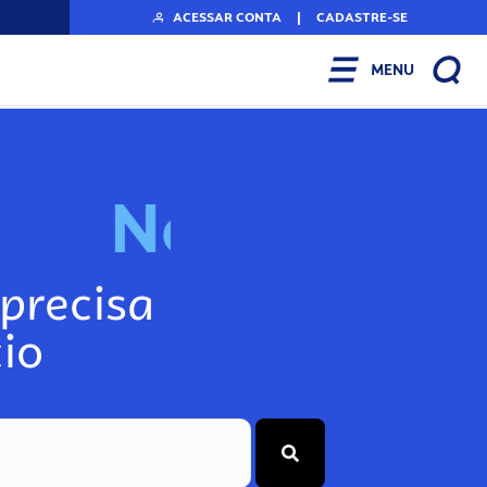
ACESSAR CONTA
|
CADASTRE-SE
MENU
N
o
s
s
o
s
A
r
q
precisa
io