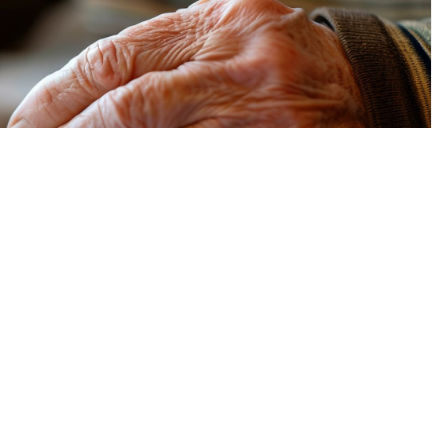
,
EMPREENDEDORISMO
,
NOVO FORMATO DE CNPJ
,
RECEITA
esa? Entenda como
PJ Alfanumérico