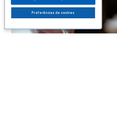
Preferências de cookies
ABERTURA DE EMPRESA
,
ABRIR CNPJ
,
CNPJ ALFANUMÉRICO
FEDERAL
Vai abrir uma empr
funciona o novo CN
ACESSAR
EBOOKS