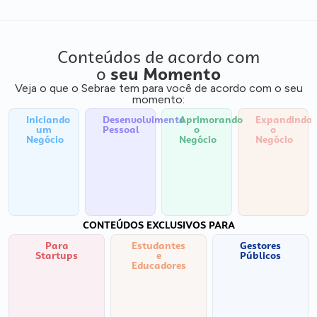
Conteúdos de acordo com
o
seu Momento
Veja o que o Sebrae tem para você de acordo com o seu
momento:
Iniciando
Desenvolvimento
Aprimorando
Expandindo
um
Pessoal
o
o
Negócio
Negócio
Negócio
CONTEÚDOS EXCLUSIVOS PARA
Para
Estudantes
Gestores
Startups
e
Públicos
Educadores