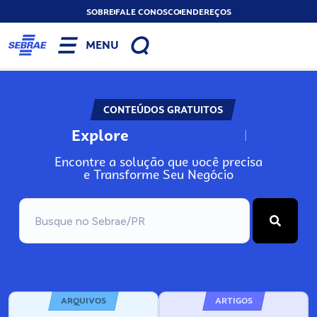
SOBRE
FALE CONOSCO
ENDEREÇOS
MENU
CONTEÚDOS GRATUITOS
Explore
N
o
s
s
o
s
A
Encontre a solução que você precisa
e Transforme Seu Negócio
ARQUIVOS
ARTIGOS