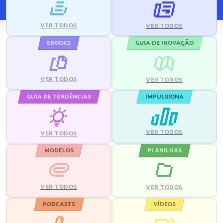
VER TODOS
VER TODOS
EBOOKS
GUIA DE INOVAÇÃO
VER TODOS
VER TODOS
GUIA DE TENDÊNCIAS
IMPULSIONA
VER TODOS
VER TODOS
MODELOS
PLANILHAS
VER TODOS
VER TODOS
PODCASTS
VÍDEOS