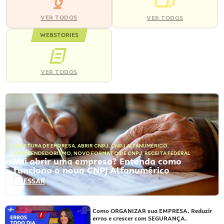
VER TODOS
VER TODOS
WEBSTORIES
VER TODOS
ABERTURA DE EMPRESA
,
ABRIR CNPJ
,
CNPJ ALFANUMÉRICO
,
EMPREENDEDORISMO
,
NOVO FORMATO DE CNPJ
,
RECEITA FEDERAL
Vai abrir uma empresa? Entenda como
funciona o novo CNPJ Alfanumérico
ACESSAR
Como ORGANIZAR sua EMPRESA. Reduzir
erros e crescer com SEGURANÇA.