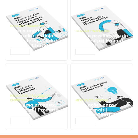
GESTÃO FINANCEIRA
Faça a análise
GESTÃO FINANCEIRA
financeira e atinja o
Faça a precificação do
ponto de equilíbrio |
seu serviço | Prompts
Prompts ChatGPT
ChatGPT
ACESSAR
ACESSAR
NEGÓCIOS
,
PROCESSOS
EMPRESARIAIS
NEGÓCIOS
,
VENDAS
Faça uma proposta
Faça ações para
comercial | Prompts
vender mais |
ChatGPT
Prompts ChatGPT
ACESSAR
ACESSAR