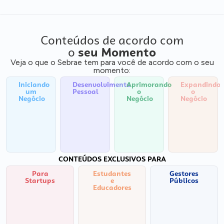
Conteúdos de acordo com
o
seu Momento
Veja o que o Sebrae tem para você de acordo com o seu
momento:
Iniciando
Desenvolvimento
Aprimorando
Expandindo
um
Pessoal
o
o
Negócio
Negócio
Negócio
CONTEÚDOS EXCLUSIVOS PARA
Para
Estudantes
Gestores
Startups
e
Públicos
Educadores