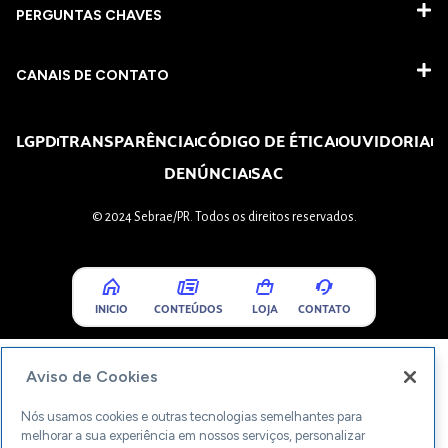
PERGUNTAS CHAVES​
CANAIS DE CONTATO
LGPD
TRANSPARÊNCIA
CÓDIGO DE ÉTICA
OUVIDORIA
DENÚNCIA
SAC
© 2024 Sebrae/PR. Todos os direitos reservados.
INICIO
CONTEÚDOS
LOJA
CONTATO
Aviso de Cookies
Nós usamos cookies e outras tecnologias semelhantes para
melhorar a sua experiência em nossos serviços, personalizar