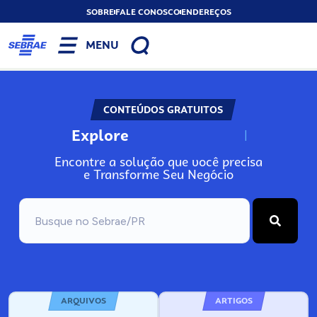
SOBRE
FALE CONOSCO
ENDEREÇOS
MENU
CONTEÚDOS GRATUITOS
Explore
N
o
s
s
o
s
A
Encontre a solução que você precisa
e Transforme Seu Negócio
ARQUIVOS
ARTIGOS