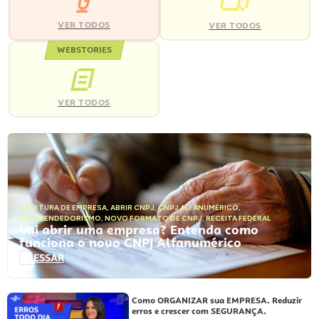
VER TODOS
VER TODOS
WEBSTORIES
VER TODOS
ABERTURA DE EMPRESA
,
ABRIR CNPJ
,
CNPJ ALFANUMÉRICO
,
EMPREENDEDORISMO
,
NOVO FORMATO DE CNPJ
,
RECEITA FEDERAL
Vai abrir uma empresa? Entenda como
funciona o novo CNPJ Alfanumérico
ACESSAR
Como ORGANIZAR sua EMPRESA. Reduzir
erros e crescer com SEGURANÇA.