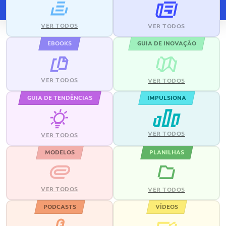
VER TODOS
VER TODOS
EBOOKS
GUIA DE INOVAÇÃO
VER TODOS
VER TODOS
GUIA DE TENDÊNCIAS
IMPULSIONA
VER TODOS
VER TODOS
MODELOS
PLANILHAS
VER TODOS
VER TODOS
PODCASTS
VÍDEOS