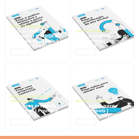
GESTÃO FINANCEIRA
Faça a análise
GESTÃO FINANCEIRA
financeira e atinja o
Faça a precificação do
ponto de equilíbrio |
seu serviço | Prompts
Prompts ChatGPT
ChatGPT
ACESSAR
ACESSAR
NEGÓCIOS
,
PROCESSOS
EMPRESARIAIS
NEGÓCIOS
,
VENDAS
Faça uma proposta
Faça ações para
comercial | Prompts
vender mais |
ChatGPT
Prompts ChatGPT
ACESSAR
ACESSAR