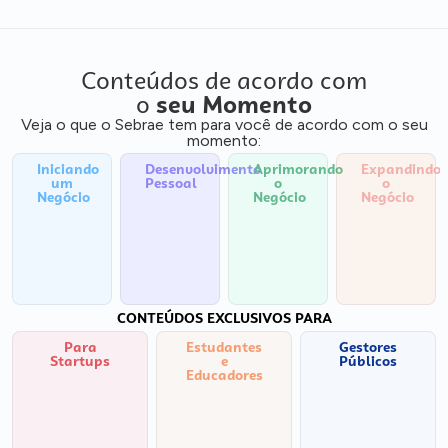
Conteúdos de acordo com
o
seu Momento
Veja o que o Sebrae tem para você de acordo com o seu
momento:
Iniciando
Desenvolvimento
Aprimorando
Expandindo
um
Pessoal
o
o
Negócio
Negócio
Negócio
CONTEÚDOS EXCLUSIVOS PARA
Para
Estudantes
Gestores
Startups
e
Públicos
Educadores