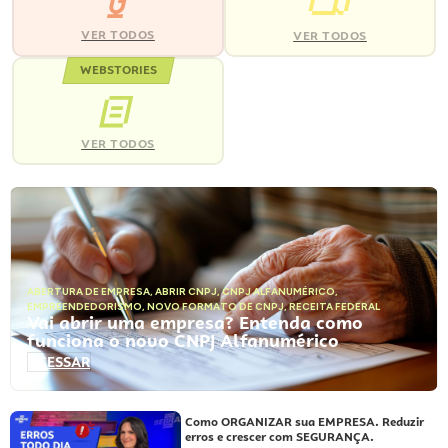
VER TODOS
VER TODOS
WEBSTORIES
VER TODOS
ABERTURA DE EMPRESA
,
ABRIR CNPJ
,
CNPJ ALFANUMÉRICO
,
EMPREENDEDORISMO
,
NOVO FORMATO DE CNPJ
,
RECEITA FEDERAL
Vai abrir uma empresa? Entenda como
funciona o novo CNPJ Alfanumérico
ACESSAR
Como ORGANIZAR sua EMPRESA. Reduzir
erros e crescer com SEGURANÇA.