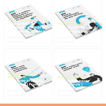
GESTÃO FINANCEIRA
Faça a análise
GESTÃO FINANCEIRA
financeira e atinja o
Faça a precificação do
ponto de equilíbrio |
seu serviço | Prompts
Prompts ChatGPT
ChatGPT
ACESSAR
ACESSAR
NEGÓCIOS
,
PROCESSOS
EMPRESARIAIS
NEGÓCIOS
,
VENDAS
Faça uma proposta
Faça ações para
comercial | Prompts
vender mais |
ChatGPT
Prompts ChatGPT
ACESSAR
ACESSAR