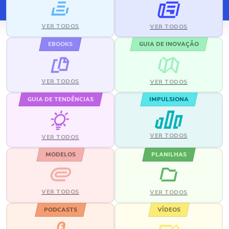
VER TODOS
VER TODOS
EBOOKS
GUIA DE INOVAÇÃO
VER TODOS
VER TODOS
GUIA DE TENDÊNCIAS
IMPULSIONA
VER TODOS
VER TODOS
MODELOS
PLANILHAS
VER TODOS
VER TODOS
PODCASTS
VÍDEOS