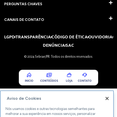
PERGUNTAS CHAVES​
CANAIS DE CONTATO
LGPD
TRANSPARÊNCIA
CÓDIGO DE ÉTICA
OUVIDORIA
DENÚNCIA
SAC
© 2024 Sebrae/PR. Todos os direitos reservados.
INICIO
CONTEÚDOS
LOJA
CONTATO
Aviso de Cookies
Nós usamos cookies e outras tecnologias semelhantes para
melhorar a sua experiência em nossos serviços, personalizar