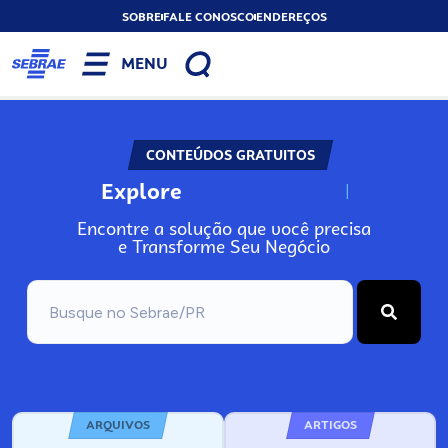
SOBRE
FALE CONOSCO
ENDEREÇOS
MENU
CONTEÚDOS GRATUITOS
Explore
N
o
s
s
o
s
A
Encontre a solução que você precisa
e Transforme Seu Negócio
ARQUIVOS
ARTIGOS