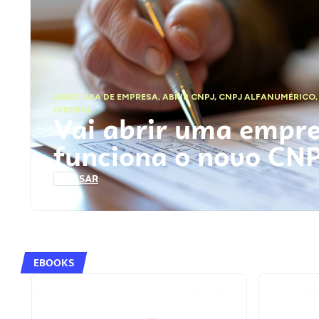
ABERTURA DE EMPRESA
,
ABRIR CNPJ
,
CNPJ ALFANUMÉRICO
FEDERAL
Vai abrir uma empr
funciona o novo CN
ACESSAR
EBOOKS