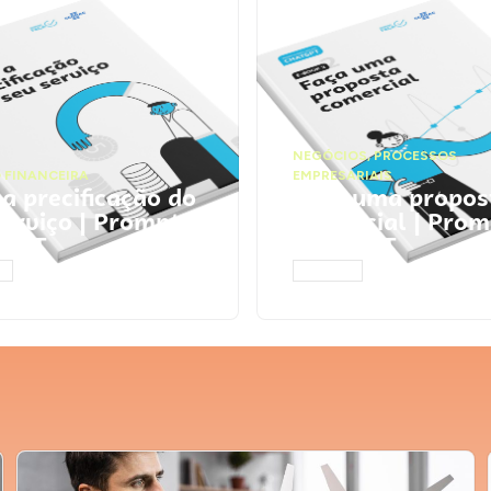
NEGÓCIOS
,
PROCESSOS
 FINANCEIRA
EMPRESARIAIS
 a precificação do
Faça uma propos
serviço | Prompts
comercial | Prom
tGPT
ChatGPT
AR
ACESSAR