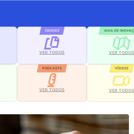
EBOOKS
GUIA DE INOVA
VER TODOS
VER TODO
PODCASTS
VÍDEOS
VER TODOS
VER TODO