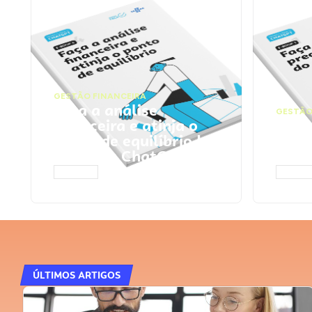
GESTÃO FINANCEIRA
Faça a análise
GESTÃO
financeira e atinja o
Faça
ponto de equilíbrio |
seu 
Prompts ChatGPT
Cha
ACESSAR
ACESS
ÚLTIMOS ARTIGOS