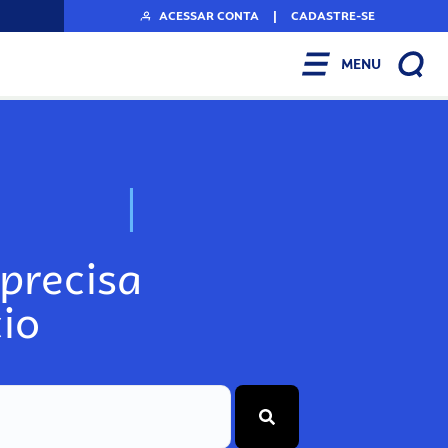
ACESSAR CONTA
|
CADASTRE-SE
MENU
N
o
s
s
o
s
A
r
precisa
io