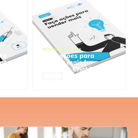
NEGÓCIOS
,
VENDAS
ta
Faça ações para
pts
vender mais |
Prompts ChatGPT
ACESSAR