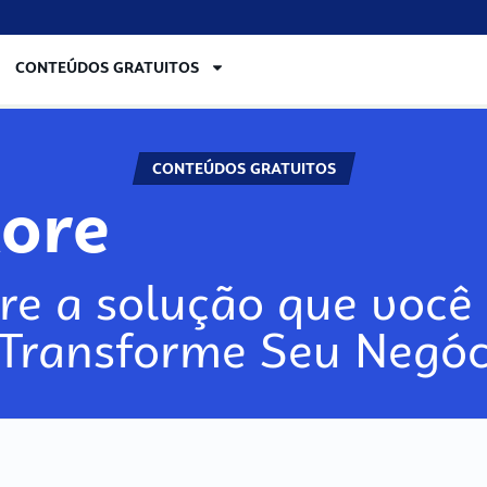
CONTEÚDOS GRATUITOS
CONTEÚDOS GRATUITOS
lore
re a solução que você 
 Transforme Seu Negóc