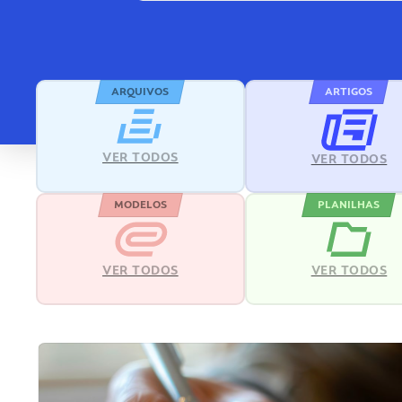
ARQUIVOS
ARTIGOS
VER TODOS
VER TODOS
MODELOS
PLANILHAS
VER TODOS
VER TODOS