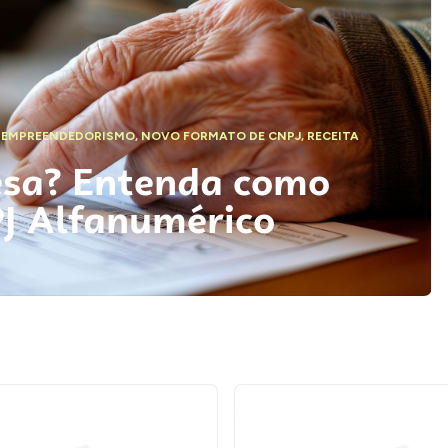
,
EMPREENDEDORISMO
,
NOVO FORMATO DE CNPJ
,
RECEITA
esa? Entenda como
PJ Alfanumérico