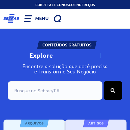
SOBRE
FALE CONOSCO
ENDEREÇOS
MENU
CONTEÚDOS GRATUITOS
Explore
N
o
s
s
o
s
A
Encontre a solução que você precisa
e Transforme Seu Negócio
ARQUIVOS
ARTIGOS