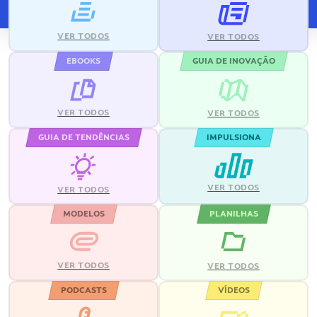
VER TODOS
VER TODOS
EBOOKS
GUIA DE INOVAÇÃO
VER TODOS
VER TODOS
GUIA DE TENDÊNCIAS
IMPULSIONA
VER TODOS
VER TODOS
MODELOS
PLANILHAS
VER TODOS
VER TODOS
PODCASTS
VÍDEOS