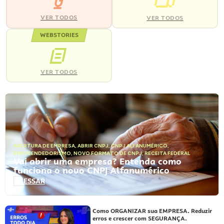
VER TODOS
VER TODOS
WEBSTORIES
VER TODOS
ABERTURA DE EMPRESA
,
ABRIR CNPJ
,
CNPJ ALFANUMÉRICO
,
EMPREENDEDORISMO
,
NOVO FORMATO DE CNPJ
,
RECEITA FEDERAL
Vai abrir uma empresa? Entenda como
funciona o novo CNPJ Alfanumérico
ACESSAR
Como ORGANIZAR sua EMPRESA. Reduzir
erros e crescer com SEGURANÇA.