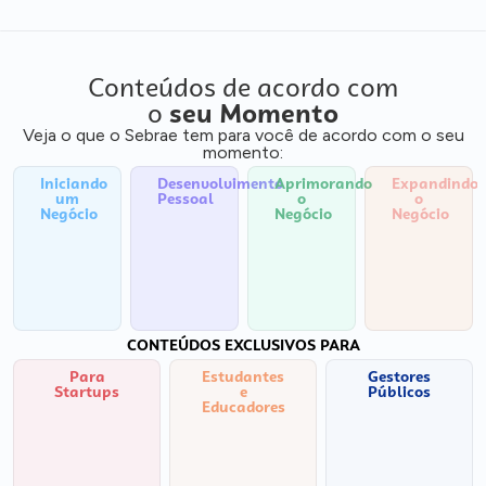
Conteúdos de acordo com
o
seu Momento
Veja o que o Sebrae tem para você de acordo com o seu
momento:
Iniciando
Desenvolvimento
Aprimorando
Expandindo
um
Pessoal
o
o
Negócio
Negócio
Negócio
CONTEÚDOS EXCLUSIVOS PARA
Para
Estudantes
Gestores
Startups
e
Públicos
Educadores