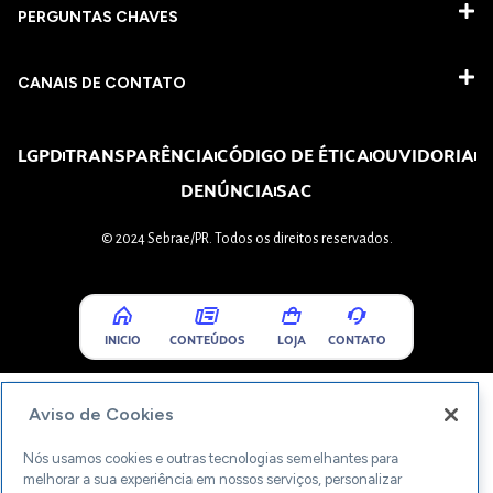
PERGUNTAS CHAVES​
CANAIS DE CONTATO
LGPD
TRANSPARÊNCIA
CÓDIGO DE ÉTICA
OUVIDORIA
DENÚNCIA
SAC
© 2024 Sebrae/PR. Todos os direitos reservados.
INICIO
CONTEÚDOS
LOJA
CONTATO
Aviso de Cookies
Nós usamos cookies e outras tecnologias semelhantes para
melhorar a sua experiência em nossos serviços, personalizar