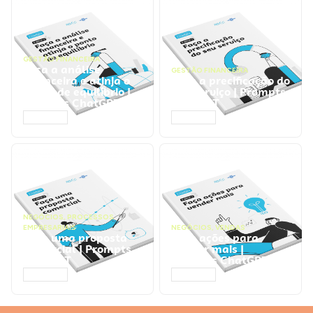
GESTÃO FINANCEIRA
Faça a análise
GESTÃO FINANCEIRA
financeira e atinja o
Faça a precificação do
ponto de equilíbrio |
seu serviço | Prompts
Prompts ChatGPT
ChatGPT
ACESSAR
ACESSAR
NEGÓCIOS
,
PROCESSOS
EMPRESARIAIS
NEGÓCIOS
,
VENDAS
Faça uma proposta
Faça ações para
comercial | Prompts
vender mais |
ChatGPT
Prompts ChatGPT
ACESSAR
ACESSAR