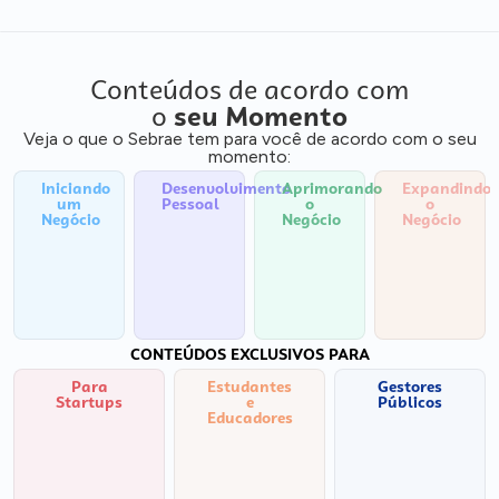
Conteúdos de acordo com
o
seu Momento
Veja o que o Sebrae tem para você de acordo com o seu
momento:
Iniciando
Desenvolvimento
Aprimorando
Expandindo
um
Pessoal
o
o
Negócio
Negócio
Negócio
CONTEÚDOS EXCLUSIVOS PARA
Para
Estudantes
Gestores
Startups
e
Públicos
Educadores