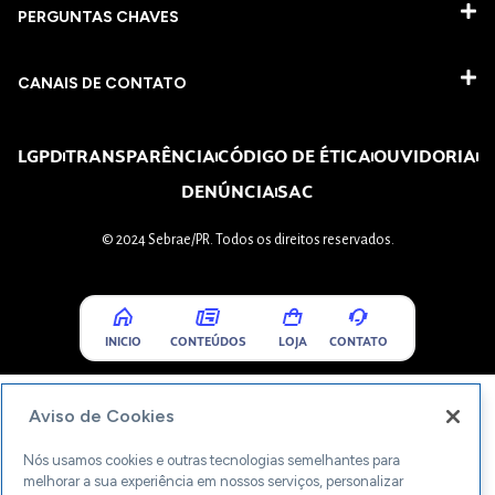
PERGUNTAS CHAVES​
CANAIS DE CONTATO
LGPD
TRANSPARÊNCIA
CÓDIGO DE ÉTICA
OUVIDORIA
DENÚNCIA
SAC
© 2024 Sebrae/PR. Todos os direitos reservados.
INICIO
CONTEÚDOS
LOJA
CONTATO
Aviso de Cookies
Nós usamos cookies e outras tecnologias semelhantes para
melhorar a sua experiência em nossos serviços, personalizar