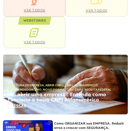
VER TODOS
VER TODOS
WEBSTORIES
VER TODOS
ABERTURA DE EMPRESA
,
ABRIR CNPJ
,
CNPJ ALFANUMÉRICO
,
EMPREENDEDORISMO
,
NOVO FORMATO DE CNPJ
,
RECEITA FEDERAL
Vai abrir uma empresa? Entenda como
funciona o novo CNPJ Alfanumérico
ACESSAR
Como ORGANIZAR sua EMPRESA. Reduzir
erros e crescer com SEGURANÇA.