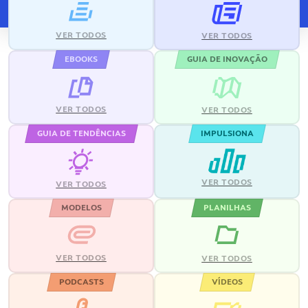
VER TODOS
VER TODOS
EBOOKS
GUIA DE INOVAÇÃO
VER TODOS
VER TODOS
GUIA DE TENDÊNCIAS
IMPULSIONA
VER TODOS
VER TODOS
MODELOS
PLANILHAS
VER TODOS
VER TODOS
PODCASTS
VÍDEOS