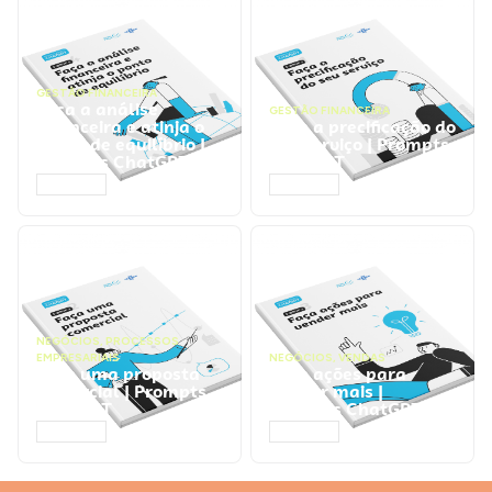
GESTÃO FINANCEIRA
Faça a análise
GESTÃO FINANCEIRA
financeira e atinja o
Faça a precificação do
ponto de equilíbrio |
seu serviço | Prompts
Prompts ChatGPT
ChatGPT
ACESSAR
ACESSAR
NEGÓCIOS
,
PROCESSOS
EMPRESARIAIS
NEGÓCIOS
,
VENDAS
Faça uma proposta
Faça ações para
comercial | Prompts
vender mais |
ChatGPT
Prompts ChatGPT
ACESSAR
ACESSAR