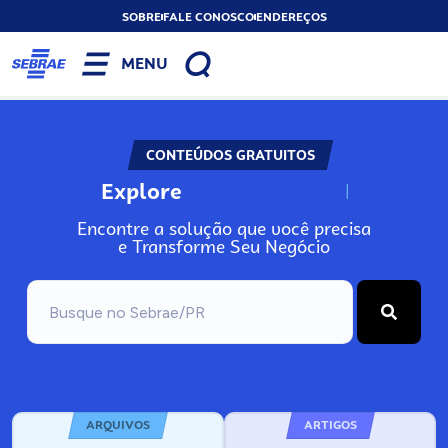
SOBRE
FALE CONOSCO
ENDEREÇOS
MENU
CONTEÚDOS GRATUITOS
Explore
N
o
s
s
o
s
A
Encontre a solução que você precisa
e Transforme Seu Negócio
ARQUIVOS
ARTIGOS