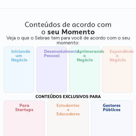
Conteúdos de acordo com
o
seu Momento
Veja o que o Sebrae tem para você de acordo com o seu
momento:
Iniciando
Desenvolvimento
Aprimorando
Expandindo
um
Pessoal
o
o
Negócio
Negócio
Negócio
CONTEÚDOS EXCLUSIVOS PARA
Para
Estudantes
Gestores
Startups
e
Públicos
Educadores