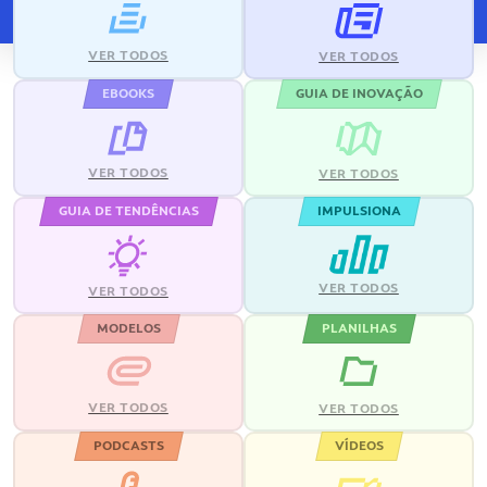
VER TODOS
VER TODOS
EBOOKS
GUIA DE INOVAÇÃO
VER TODOS
VER TODOS
GUIA DE TENDÊNCIAS
IMPULSIONA
VER TODOS
VER TODOS
MODELOS
PLANILHAS
VER TODOS
VER TODOS
PODCASTS
VÍDEOS