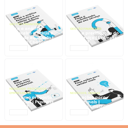
GESTÃO FINANCEIRA
Faça a análise
GESTÃO FINANCEIRA
financeira e atinja o
Faça a precificação do
ponto de equilíbrio |
seu serviço | Prompts
Prompts ChatGPT
ChatGPT
ACESSAR
ACESSAR
NEGÓCIOS
,
PROCESSOS
EMPRESARIAIS
NEGÓCIOS
,
VENDAS
Faça uma proposta
Faça ações para
comercial | Prompts
vender mais |
ChatGPT
Prompts ChatGPT
ACESSAR
ACESSAR