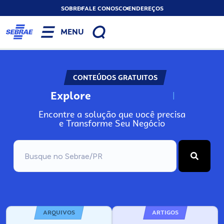
SOBRE
FALE CONOSCO
ENDEREÇOS
MENU
CONTEÚDOS GRATUITOS
Explore
N
o
s
s
o
s
A
Encontre a solução que você precisa
e Transforme Seu Negócio
ARQUIVOS
ARTIGOS