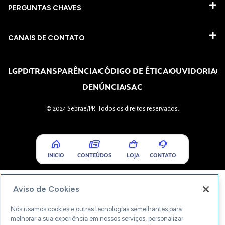
PERGUNTAS CHAVES​
CANAIS DE CONTATO
LGPD
TRANSPARÊNCIA
CÓDIGO DE ÉTICA
OUVIDORIA
DENÚNCIA
SAC
© 2024 Sebrae/PR. Todos os direitos reservados.
INICIO
CONTEÚDOS
LOJA
CONTATO
Aviso de Cookies
Nós usamos cookies e outras tecnologias semelhantes para
melhorar a sua experiência em nossos serviços, personalizar