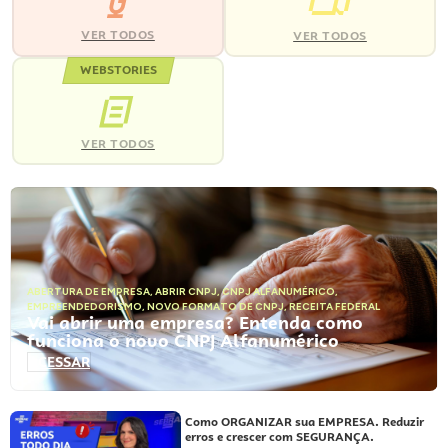
VER TODOS
VER TODOS
WEBSTORIES
VER TODOS
ABERTURA DE EMPRESA
,
ABRIR CNPJ
,
CNPJ ALFANUMÉRICO
,
EMPREENDEDORISMO
,
NOVO FORMATO DE CNPJ
,
RECEITA FEDERAL
Vai abrir uma empresa? Entenda como
funciona o novo CNPJ Alfanumérico
ACESSAR
Como ORGANIZAR sua EMPRESA. Reduzir
erros e crescer com SEGURANÇA.