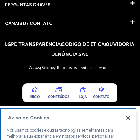
PERGUNTAS CHAVES​
CANAIS DE CONTATO
LGPD
TRANSPARÊNCIA
CÓDIGO DE ÉTICA
OUVIDORIA
DENÚNCIA
SAC
© 2024 Sebrae/PR. Todos os direitos reservados.
INICIO
CONTEÚDOS
LOJA
CONTATO
Aviso de Cookies
Nós usamos cookies e outras tecnologias semelhantes para
melhorar a sua experiência em nossos serviços, personalizar