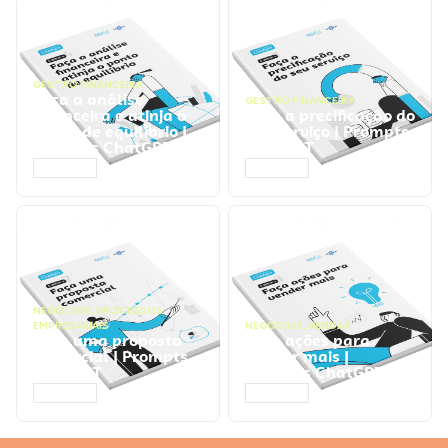
GESTÃO FINANCEIRA
Faça a análise
GESTÃO FINANCEIRA
financeira e atinja o
Faça a precificação do
ponto de equilíbrio |
seu serviço | Prompts
Prompts ChatGPT
ChatGPT
ACESSAR
ACESSAR
NEGÓCIOS
,
PROCESSOS
EMPRESARIAIS
NEGÓCIOS
,
VENDAS
Faça uma proposta
Faça ações para
comercial | Prompts
vender mais |
ChatGPT
Prompts ChatGPT
ACESSAR
ACESSAR