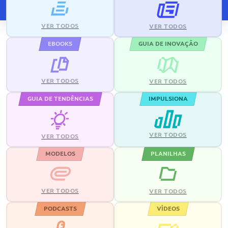
VER TODOS
VER TODOS
EBOOKS
GUIA DE INOVAÇÃO
VER TODOS
VER TODOS
GUIA DE TENDÊNCIAS
IMPULSIONA
VER TODOS
VER TODOS
MODELOS
PLANILHAS
VER TODOS
VER TODOS
PODCASTS
VÍDEOS