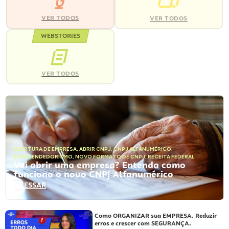
VER TODOS
VER TODOS
WEBSTORIES
VER TODOS
ABERTURA DE EMPRESA
,
ABRIR CNPJ
,
CNPJ ALFANUMÉRICO
,
EMPREENDEDORISMO
,
NOVO FORMATO DE CNPJ
,
RECEITA FEDERAL
Vai abrir uma empresa? Entenda como
funciona o novo CNPJ Alfanumérico
ACESSAR
Como ORGANIZAR sua EMPRESA. Reduzir
erros e crescer com SEGURANÇA.