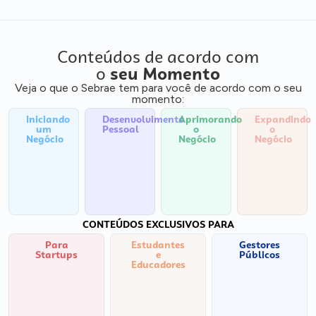
Conteúdos de acordo com
o
seu Momento
Veja o que o Sebrae tem para você de acordo com o seu
momento:
Iniciando
Desenvolvimento
Aprimorando
Expandindo
um
Pessoal
o
o
Negócio
Negócio
Negócio
CONTEÚDOS EXCLUSIVOS PARA
Para
Estudantes
Gestores
Startups
e
Públicos
Educadores