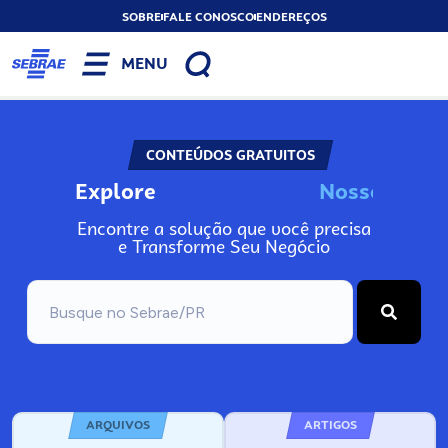
SOBRE
FALE CONOSCO
ENDEREÇOS
MENU
CONTEÚDOS GRATUITOS
Explore
N
n
o
s
I
s
o
s
o
s
Encontre a solução que você precisa
e Transforme Seu Negócio
ARQUIVOS
ARTIGOS