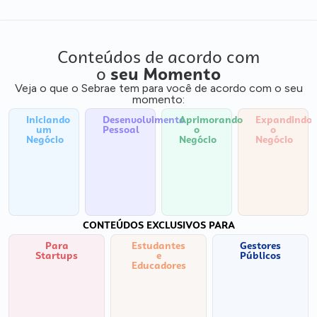
Conteúdos de acordo com
o
seu Momento
Veja o que o Sebrae tem para você de acordo com o seu
momento:
Iniciando
Desenvolvimento
Aprimorando
Expandindo
um
Pessoal
o
o
Negócio
Negócio
Negócio
CONTEÚDOS EXCLUSIVOS PARA
Para
Estudantes
Gestores
Startups
e
Públicos
Educadores