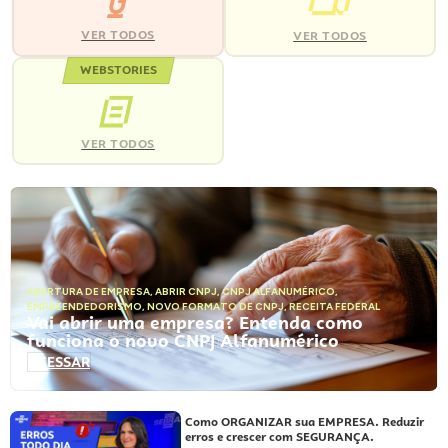
VER TODOS
VER TODOS
WEBSTORIES
VER TODOS
ABERTURA DE EMPRESA
,
ABRIR CNPJ
,
CNPJ ALFANUMÉRICO
,
EMPREENDEDORISMO
,
NOVO FORMATO DE CNPJ
,
RECEITA FEDERAL
Vai abrir uma empresa? Entenda como
funciona o novo CNPJ Alfanumérico
ACESSAR
Como ORGANIZAR sua EMPRESA. Reduzir
erros e crescer com SEGURANÇA.