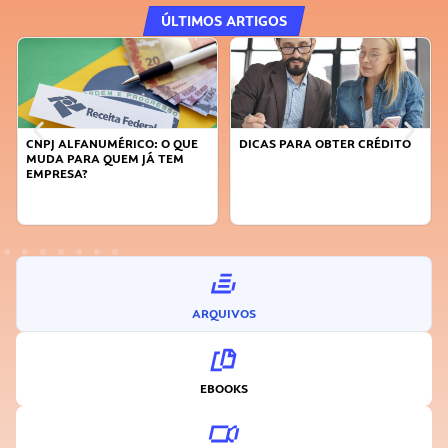
ÚLTIMOS ARTIGOS
MÉRICO: O QUE
DICAS PARA OBTER CRÉDITO
FAÇA A DIFERENÇ
UEM JÁ TEM
SUSTENTÁVEL, SE
INOVADOR
ARQUIVOS
EBOOKS