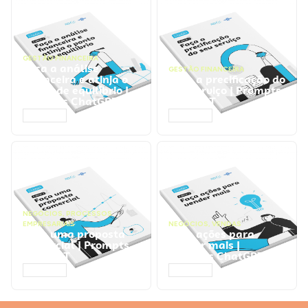
GESTÃO FINANCEIRA
Faça a análise
GESTÃO FINANCEIRA
financeira e atinja o
Faça a precificação do
ponto de equilíbrio |
seu serviço | Prompts
Prompts ChatGPT
ChatGPT
ACESSAR
ACESSAR
NEGÓCIOS
,
PROCESSOS
EMPRESARIAIS
NEGÓCIOS
,
VENDAS
Faça uma proposta
Faça ações para
comercial | Prompts
vender mais |
ChatGPT
Prompts ChatGPT
ACESSAR
ACESSAR