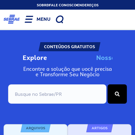
SOBRE
FALE CONOSCO
ENDEREÇOS
MENU
CONTEÚDOS GRATUITOS
Explore
N
o
s
s
o
s
A
n
Encontre a solução que você precisa
e Transforme Seu Negócio
ARQUIVOS
ARTIGOS