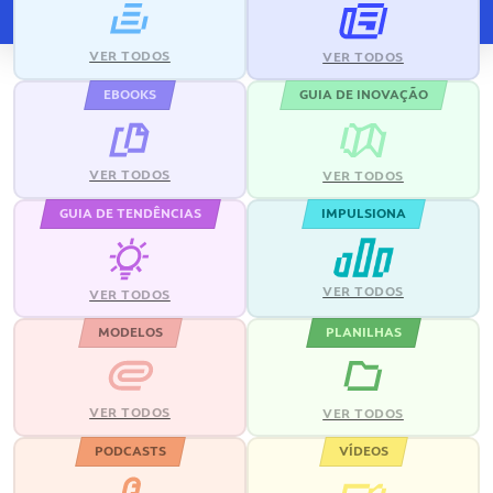
VER TODOS
VER TODOS
EBOOKS
GUIA DE INOVAÇÃO
VER TODOS
VER TODOS
GUIA DE TENDÊNCIAS
IMPULSIONA
VER TODOS
VER TODOS
MODELOS
PLANILHAS
VER TODOS
VER TODOS
PODCASTS
VÍDEOS