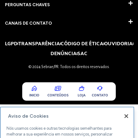
PERGUNTAS CHAVES​
CANAIS DE CONTATO
LGPD
TRANSPARÊNCIA
CÓDIGO DE ÉTICA
OUVIDORIA
DENÚNCIA
SAC
© 2024 Sebrae/PR. Todos os direitos reservados.
INICIO
CONTEÚDOS
LOJA
CONTATO
Aviso de Cookies
Nós usamos cookies e outras tecnologias semelhantes para
melhorar a sua experiência em nossos serviços, personalizar