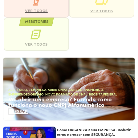
VER TODOS
VER TODOS
WEBSTORIES
VER TODOS
ABERTURA DE EMPRESA
,
ABRIR CNPJ
,
CNPJ ALFANUMÉRICO
,
EMPREENDEDORISMO
,
NOVO FORMATO DE CNPJ
,
RECEITA FEDERAL
Vai abrir uma empresa? Entenda como
funciona o novo CNPJ Alfanumérico
ACESSAR
Como ORGANIZAR sua EMPRESA. Reduzir
erros e crescer com SEGURANÇA.