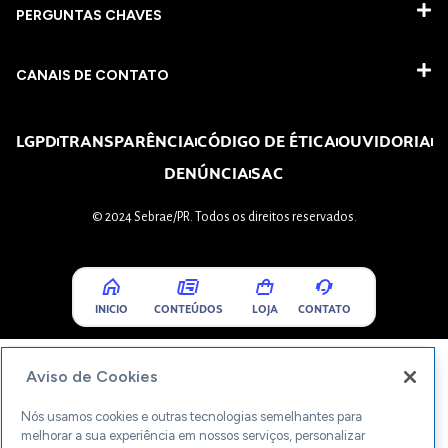
PERGUNTAS CHAVES​
CANAIS DE CONTATO
LGPD
TRANSPARÊNCIA
CÓDIGO DE ÉTICA
OUVIDORIA
DENÚNCIA
SAC
© 2024 Sebrae/PR. Todos os direitos reservados.
INICIO
CONTEÚDOS
LOJA
CONTATO
Aviso de Cookies
Nós usamos cookies e outras tecnologias semelhantes para
melhorar a sua experiência em nossos serviços, personalizar