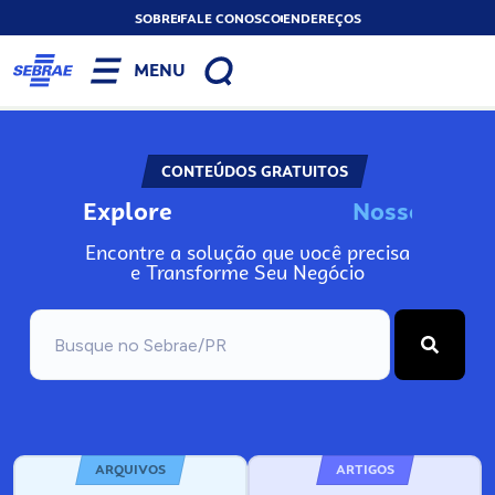
SOBRE
FALE CONOSCO
ENDEREÇOS
MENU
CONTEÚDOS GRATUITOS
Explore
N
o
s
s
o
s
I
n
f
o
Encontre a solução que você precisa
e Transforme Seu Negócio
ARQUIVOS
ARTIGOS