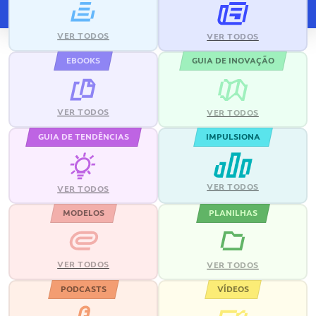
VER TODOS
VER TODOS
EBOOKS
GUIA DE INOVAÇÃO
VER TODOS
VER TODOS
GUIA DE TENDÊNCIAS
IMPULSIONA
VER TODOS
VER TODOS
MODELOS
PLANILHAS
VER TODOS
VER TODOS
PODCASTS
VÍDEOS