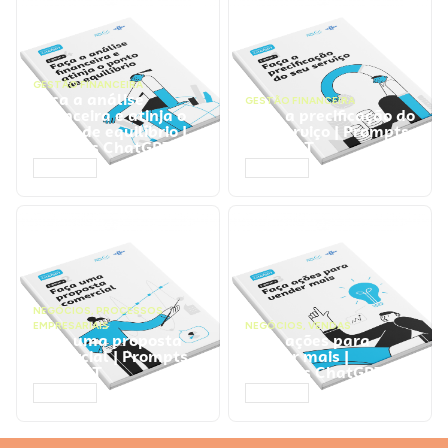
GESTÃO FINANCEIRA
Faça a análise
GESTÃO FINANCEIRA
financeira e atinja o
Faça a precificação do
ponto de equilíbrio |
seu serviço | Prompts
Prompts ChatGPT
ChatGPT
ACESSAR
ACESSAR
NEGÓCIOS
,
PROCESSOS
EMPRESARIAIS
NEGÓCIOS
,
VENDAS
Faça uma proposta
Faça ações para
comercial | Prompts
vender mais |
ChatGPT
Prompts ChatGPT
ACESSAR
ACESSAR