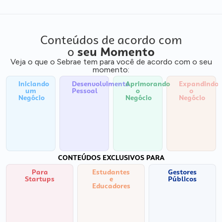
Conteúdos de acordo com
o
seu Momento
Veja o que o Sebrae tem para você de acordo com o seu
momento:
Iniciando
Desenvolvimento
Aprimorando
Expandindo
um
Pessoal
o
o
Negócio
Negócio
Negócio
CONTEÚDOS EXCLUSIVOS PARA
Para
Estudantes
Gestores
Startups
e
Públicos
Educadores