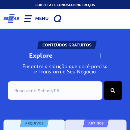
SOBRE
FALE CONOSCO
ENDEREÇOS
MENU
CONTEÚDOS GRATUITOS
Explore
N
o
s
s
o
s
A
Encontre a solução que você precisa
e Transforme Seu Negócio
ARQUIVOS
ARTIGOS