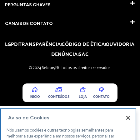
PERGUNTAS CHAVES​
CANAIS DE CONTATO
LGPD
TRANSPARÊNCIA
CÓDIGO DE ÉTICA
OUVIDORIA
DENÚNCIA
SAC
© 2024 Sebrae/PR. Todos os direitos reservados.
INICIO
CONTEÚDOS
LOJA
CONTATO
Aviso de Cookies
Nós usamos cookies e outras tecnologias semelhantes para
melhorar a sua experiência em nossos serviços, personalizar