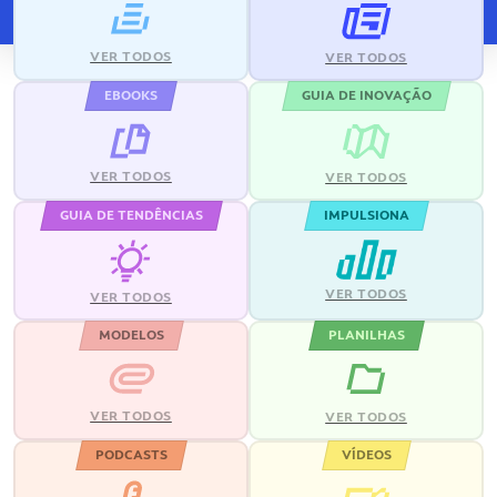
VER TODOS
VER TODOS
EBOOKS
GUIA DE INOVAÇÃO
VER TODOS
VER TODOS
GUIA DE TENDÊNCIAS
IMPULSIONA
VER TODOS
VER TODOS
MODELOS
PLANILHAS
VER TODOS
VER TODOS
PODCASTS
VÍDEOS