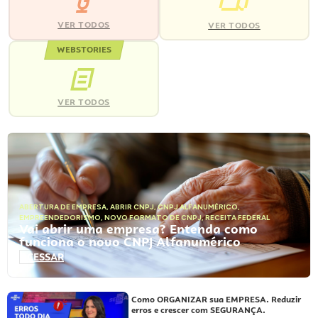
VER TODOS
VER TODOS
WEBSTORIES
VER TODOS
ABERTURA DE EMPRESA
,
ABRIR CNPJ
,
CNPJ ALFANUMÉRICO
,
EMPREENDEDORISMO
,
NOVO FORMATO DE CNPJ
,
RECEITA FEDERAL
Vai abrir uma empresa? Entenda como
funciona o novo CNPJ Alfanumérico
ACESSAR
Como ORGANIZAR sua EMPRESA. Reduzir
erros e crescer com SEGURANÇA.