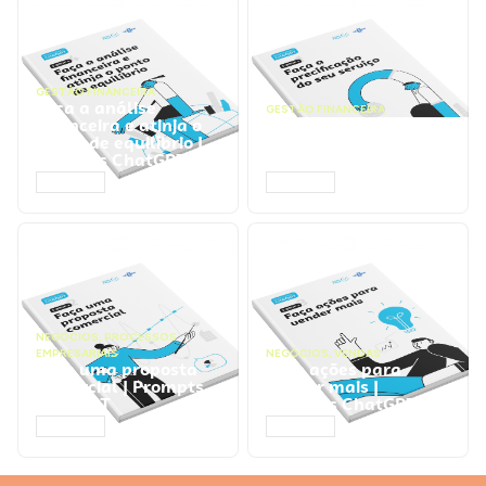
GESTÃO FINANCEIRA
Faça a análise
GESTÃO FINANCEIRA
financeira e atinja o
Faça a precificação do
ponto de equilíbrio |
seu serviço | Prompts
Prompts ChatGPT
ChatGPT
ACESSAR
ACESSAR
NEGÓCIOS
,
PROCESSOS
EMPRESARIAIS
NEGÓCIOS
,
VENDAS
Faça uma proposta
Faça ações para
comercial | Prompts
vender mais |
ChatGPT
Prompts ChatGPT
ACESSAR
ACESSAR