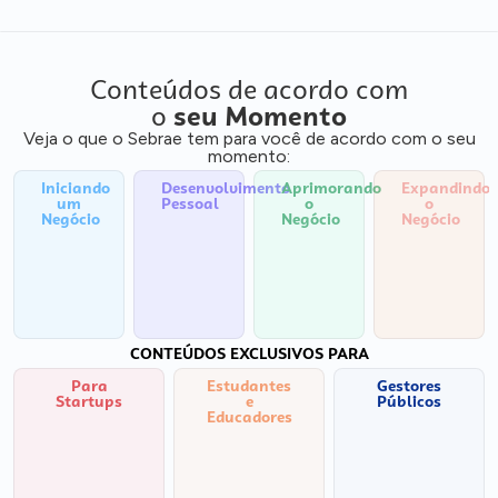
Conteúdos de acordo com
o
seu Momento
Veja o que o Sebrae tem para você de acordo com o seu
momento:
Iniciando
Desenvolvimento
Aprimorando
Expandindo
um
Pessoal
o
o
Negócio
Negócio
Negócio
CONTEÚDOS EXCLUSIVOS PARA
Para
Estudantes
Gestores
Startups
e
Públicos
Educadores