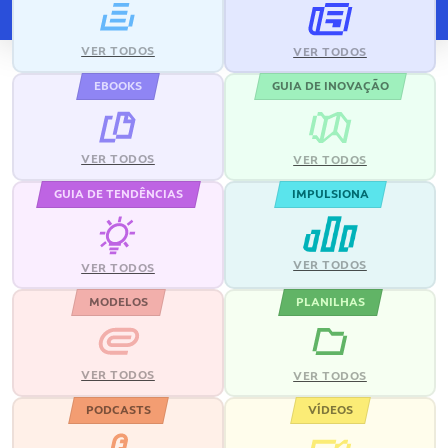
VER TODOS
VER TODOS
EBOOKS
GUIA DE INOVAÇÃO
VER TODOS
VER TODOS
GUIA DE TENDÊNCIAS
IMPULSIONA
VER TODOS
VER TODOS
MODELOS
PLANILHAS
VER TODOS
VER TODOS
PODCASTS
VÍDEOS