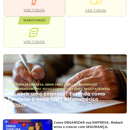
VER TODOS
VER TODOS
WEBSTORIES
VER TODOS
ABERTURA DE EMPRESA
,
ABRIR CNPJ
,
CNPJ ALFANUMÉRICO
,
EMPREENDEDORISMO
,
NOVO FORMATO DE CNPJ
,
RECEITA FEDERAL
Vai abrir uma empresa? Entenda como
funciona o novo CNPJ Alfanumérico
ACESSAR
Como ORGANIZAR sua EMPRESA. Reduzir
erros e crescer com SEGURANÇA.