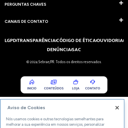
PERGUNTAS CHAVES​
CANAIS DE CONTATO
LGPD
TRANSPARÊNCIA
CÓDIGO DE ÉTICA
OUVIDORIA
DENÚNCIA
SAC
© 2024 Sebrae/PR. Todos os direitos reservados.
INICIO
CONTEÚDOS
LOJA
CONTATO
Aviso de Cookies
Nós usamos cookies e outras tecnologias semelhantes para
melhorar a sua experiência em nossos serviços, personalizar