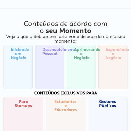
Conteúdos de acordo com
o
seu Momento
Veja o que o Sebrae tem para você de acordo com o seu
momento:
Iniciando
Desenvolvimento
Aprimorando
Expandindo
um
Pessoal
o
o
Negócio
Negócio
Negócio
CONTEÚDOS EXCLUSIVOS PARA
Para
Estudantes
Gestores
Startups
e
Públicos
Educadores