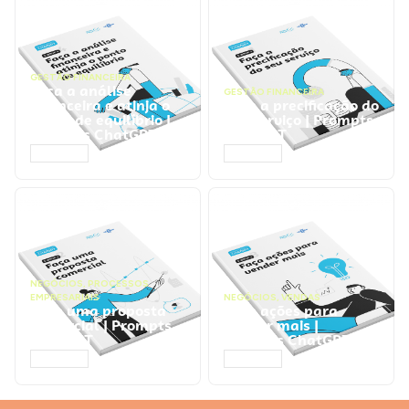
GESTÃO FINANCEIRA
Faça a análise
GESTÃO FINANCEIRA
financeira e atinja o
Faça a precificação do
ponto de equilíbrio |
seu serviço | Prompts
Prompts ChatGPT
ChatGPT
ACESSAR
ACESSAR
NEGÓCIOS
,
PROCESSOS
EMPRESARIAIS
NEGÓCIOS
,
VENDAS
Faça uma proposta
Faça ações para
comercial | Prompts
vender mais |
ChatGPT
Prompts ChatGPT
ACESSAR
ACESSAR