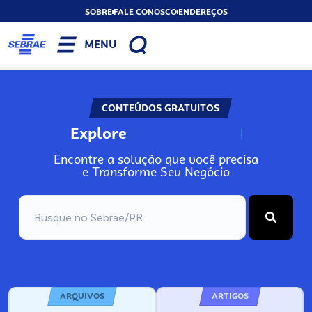
SOBRE
FALE CONOSCO
ENDEREÇOS
MENU
CONTEÚDOS GRATUITOS
Explore
N
o
s
s
o
s
A
Encontre a solução que você precisa
e Transforme Seu Negócio
ARQUIVOS
ARTIGOS