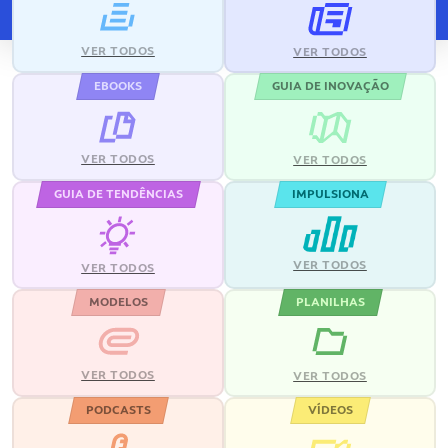
VER TODOS
VER TODOS
EBOOKS
GUIA DE INOVAÇÃO
VER TODOS
VER TODOS
GUIA DE TENDÊNCIAS
IMPULSIONA
VER TODOS
VER TODOS
MODELOS
PLANILHAS
VER TODOS
VER TODOS
PODCASTS
VÍDEOS