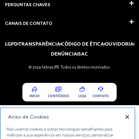
PERGUNTAS CHAVES​
CANAIS DE CONTATO
LGPD
TRANSPARÊNCIA
CÓDIGO DE ÉTICA
OUVIDORIA
DENÚNCIA
SAC
© 2024 Sebrae/PR. Todos os direitos reservados.
INICIO
CONTEÚDOS
LOJA
CONTATO
Aviso de Cookies
Nós usamos cookies e outras tecnologias semelhantes para
melhorar a sua experiência em nossos serviços, personalizar