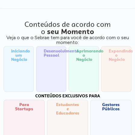
Conteúdos de acordo com
o
seu Momento
Veja o que o Sebrae tem para você de acordo com o seu
momento:
Iniciando
Desenvolvimento
Aprimorando
Expandindo
um
Pessoal
o
o
Negócio
Negócio
Negócio
CONTEÚDOS EXCLUSIVOS PARA
Para
Estudantes
Gestores
Startups
e
Públicos
Educadores