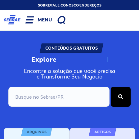
SOBRE
FALE CONOSCO
ENDEREÇOS
MENU
CONTEÚDOS GRATUITOS
Explore
N
o
s
s
o
s
A
Encontre a solução que você precisa
e Transforme Seu Negócio
ARQUIVOS
ARTIGOS