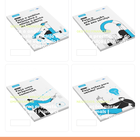
GESTÃO FINANCEIRA
Faça a análise
GESTÃO FINANCEIRA
financeira e atinja o
Faça a precificação do
ponto de equilíbrio |
seu serviço | Prompts
Prompts ChatGPT
ChatGPT
ACESSAR
ACESSAR
NEGÓCIOS
,
PROCESSOS
EMPRESARIAIS
NEGÓCIOS
,
VENDAS
Faça uma proposta
Faça ações para
comercial | Prompts
vender mais |
ChatGPT
Prompts ChatGPT
ACESSAR
ACESSAR