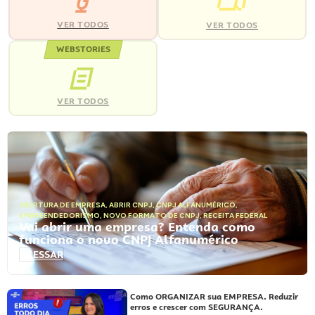
VER TODOS
VER TODOS
WEBSTORIES
VER TODOS
ABERTURA DE EMPRESA
,
ABRIR CNPJ
,
CNPJ ALFANUMÉRICO
,
EMPREENDEDORISMO
,
NOVO FORMATO DE CNPJ
,
RECEITA FEDERAL
Vai abrir uma empresa? Entenda como
funciona o novo CNPJ Alfanumérico
ACESSAR
Como ORGANIZAR sua EMPRESA. Reduzir
erros e crescer com SEGURANÇA.