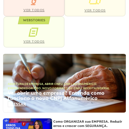
VER TODOS
VER TODOS
WEBSTORIES
VER TODOS
ABERTURA DE EMPRESA
,
ABRIR CNPJ
,
CNPJ ALFANUMÉRICO
,
EMPREENDEDORISMO
,
NOVO FORMATO DE CNPJ
,
RECEITA FEDERAL
Vai abrir uma empresa? Entenda como
funciona o novo CNPJ Alfanumérico
ACESSAR
Como ORGANIZAR sua EMPRESA. Reduzir
erros e crescer com SEGURANÇA.