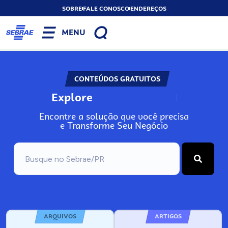
SOBRE
FALE CONOSCO
ENDEREÇOS
MENU
CONTEÚDOS GRATUITOS
Explore
N
o
s
s
o
s
A
Encontre a solução que você precisa
e Transforme Seu Negócio
ARQUIVOS
ARTIGOS