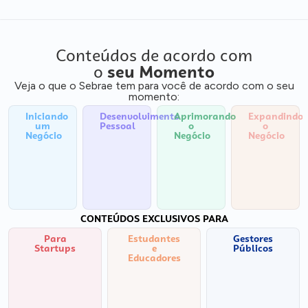
Conteúdos de acordo com
o
seu Momento
Veja o que o Sebrae tem para você de acordo com o seu
momento:
Iniciando
Desenvolvimento
Aprimorando
Expandindo
um
Pessoal
o
o
Negócio
Negócio
Negócio
CONTEÚDOS EXCLUSIVOS PARA
Para
Estudantes
Gestores
Startups
e
Públicos
Educadores