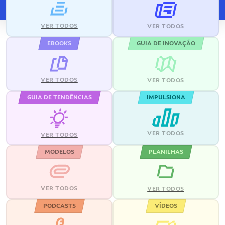
VER TODOS
VER TODOS
EBOOKS
GUIA DE INOVAÇÃO
VER TODOS
VER TODOS
GUIA DE TENDÊNCIAS
IMPULSIONA
VER TODOS
VER TODOS
MODELOS
PLANILHAS
VER TODOS
VER TODOS
PODCASTS
VÍDEOS