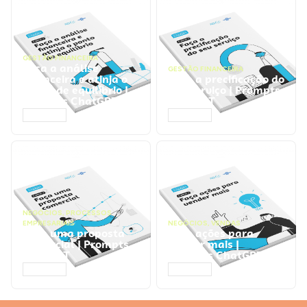
GESTÃO FINANCEIRA
Faça a análise
GESTÃO FINANCEIRA
financeira e atinja o
Faça a precificação do
ponto de equilíbrio |
seu serviço | Prompts
Prompts ChatGPT
ChatGPT
ACESSAR
ACESSAR
NEGÓCIOS
,
PROCESSOS
EMPRESARIAIS
NEGÓCIOS
,
VENDAS
Faça uma proposta
Faça ações para
comercial | Prompts
vender mais |
ChatGPT
Prompts ChatGPT
ACESSAR
ACESSAR