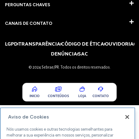
PERGUNTAS CHAVES​
CANAIS DE CONTATO
LGPD
TRANSPARÊNCIA
CÓDIGO DE ÉTICA
OUVIDORIA
DENÚNCIA
SAC
© 2024 Sebrae/PR. Todos os direitos reservados.
INICIO
CONTEÚDOS
LOJA
CONTATO
Aviso de Cookies
Nós usamos cookies e outras tecnologias semelhantes para
melhorar a sua experiência em nossos serviços, personalizar