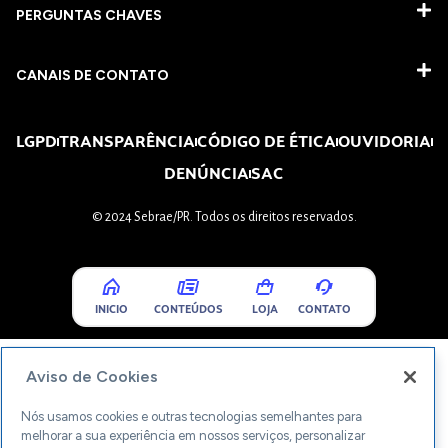
PERGUNTAS CHAVES​
CANAIS DE CONTATO
LGPD
TRANSPARÊNCIA
CÓDIGO DE ÉTICA
OUVIDORIA
DENÚNCIA
SAC
© 2024 Sebrae/PR. Todos os direitos reservados.
INICIO
CONTEÚDOS
LOJA
CONTATO
Aviso de Cookies
Nós usamos cookies e outras tecnologias semelhantes para
melhorar a sua experiência em nossos serviços, personalizar