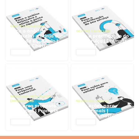
GESTÃO FINANCEIRA
Faça a análise
GESTÃO FINANCEIRA
financeira e atinja o
Faça a precificação do
ponto de equilíbrio |
seu serviço | Prompts
Prompts ChatGPT
ChatGPT
ACESSAR
ACESSAR
NEGÓCIOS
,
PROCESSOS
EMPRESARIAIS
NEGÓCIOS
,
VENDAS
Faça uma proposta
Faça ações para
comercial | Prompts
vender mais |
ChatGPT
Prompts ChatGPT
ACESSAR
ACESSAR