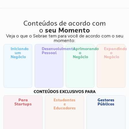
Conteúdos de acordo com
o
seu Momento
Veja o que o Sebrae tem para você de acordo com o seu
momento:
Iniciando
Desenvolvimento
Aprimorando
Expandindo
um
Pessoal
o
o
Negócio
Negócio
Negócio
CONTEÚDOS EXCLUSIVOS PARA
Para
Estudantes
Gestores
Startups
e
Públicos
Educadores