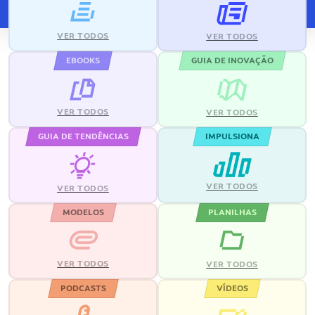
VER TODOS
VER TODOS
EBOOKS
GUIA DE INOVAÇÃO
VER TODOS
VER TODOS
GUIA DE TENDÊNCIAS
IMPULSIONA
VER TODOS
VER TODOS
MODELOS
PLANILHAS
VER TODOS
VER TODOS
PODCASTS
VÍDEOS