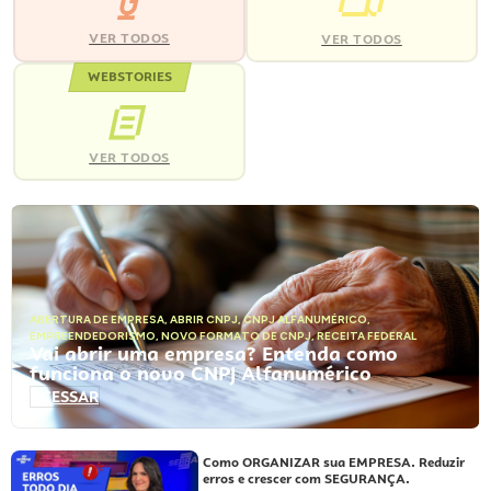
VER TODOS
VER TODOS
WEBSTORIES
VER TODOS
ABERTURA DE EMPRESA
,
ABRIR CNPJ
,
CNPJ ALFANUMÉRICO
,
EMPREENDEDORISMO
,
NOVO FORMATO DE CNPJ
,
RECEITA FEDERAL
Vai abrir uma empresa? Entenda como
funciona o novo CNPJ Alfanumérico
ACESSAR
Como ORGANIZAR sua EMPRESA. Reduzir
erros e crescer com SEGURANÇA.