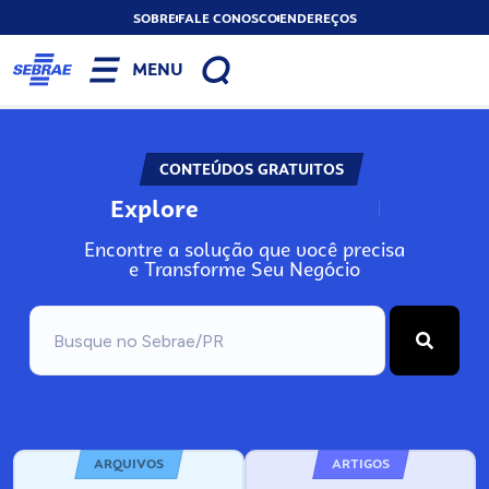
SOBRE
FALE CONOSCO
ENDEREÇOS
MENU
CONTEÚDOS GRATUITOS
Explore
N
o
s
s
o
s
A
Encontre a solução que você precisa
e Transforme Seu Negócio
ARQUIVOS
ARTIGOS