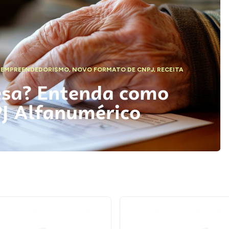
,
EMPREENDEDORISMO
,
NOVO FORMATO DE CNPJ
,
RECEITA
esa? Entenda como
PJ Alfanumérico