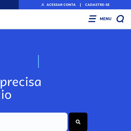
ACESSAR CONTA
|
CADASTRE-SE
MENU
N
o
s
s
o
s
A
r
precisa
io