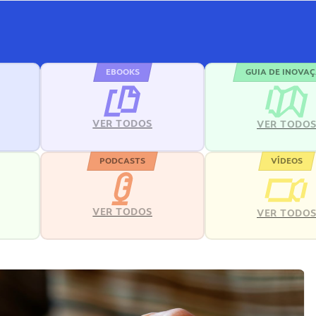
EBOOKS
GUIA DE INOVA
VER TODOS
VER TODO
PODCASTS
VÍDEOS
VER TODOS
VER TODO