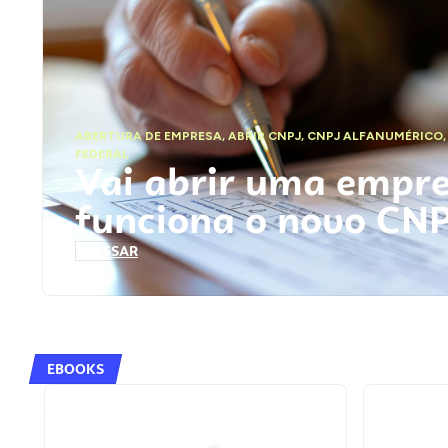
ABERTURA DE EMPRESA
,
ABRIR CNPJ
,
CNPJ ALFANUMÉRICO
FEDERAL
Vai abrir uma empr
funciona o novo CN
ACESSAR
EBOOKS