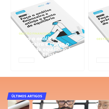
GESTÃO FINANCEIRA
Faça a análise
GESTÃO
financeira e atinja o
Faça
ponto de equilíbrio |
seu 
Prompts ChatGPT
Cha
ACESSAR
ACESS
ÚLTIMOS ARTIGOS