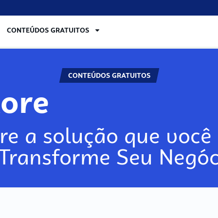
CONTEÚDOS GRATUITOS
CONTEÚDOS GRATUITOS
lore
re a solução que você 
 Transforme Seu Negóc