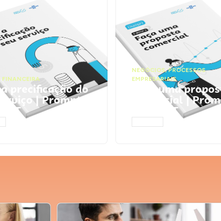
NEGÓCIOS
,
PROCESSOS
 FINANCEIRA
EMPRESARIAIS
 a precificação do
Faça uma propos
serviço | Prompts
comercial | Prom
tGPT
ChatGPT
AR
ACESSAR