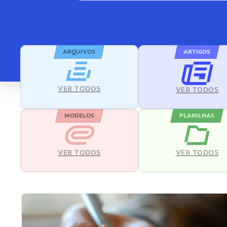
ARQUIVOS
ARTIGOS
VER TODOS
VER TODOS
MODELOS
PLANILHAS
VER TODOS
VER TODOS