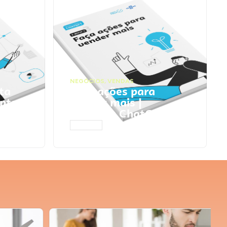
NEGÓCIOS
,
VENDAS
ta
Faça ações para
pts
vender mais |
Prompts ChatGPT
ACESSAR