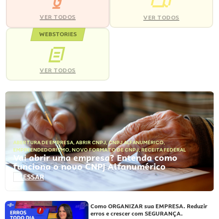
VER TODOS
VER TODOS
WEBSTORIES
VER TODOS
ABERTURA DE EMPRESA
,
ABRIR CNPJ
,
CNPJ ALFANUMÉRICO
,
EMPREENDEDORISMO
,
NOVO FORMATO DE CNPJ
,
RECEITA FEDERAL
Vai abrir uma empresa? Entenda como
funciona o novo CNPJ Alfanumérico
ACESSAR
Como ORGANIZAR sua EMPRESA. Reduzir
erros e crescer com SEGURANÇA.