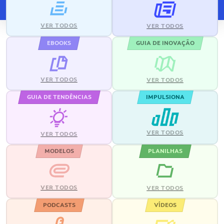
VER TODOS
VER TODOS
EBOOKS
GUIA DE INOVAÇÃO
VER TODOS
VER TODOS
GUIA DE TENDÊNCIAS
IMPULSIONA
VER TODOS
VER TODOS
MODELOS
PLANILHAS
VER TODOS
VER TODOS
PODCASTS
VÍDEOS