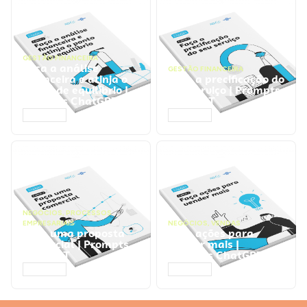
GESTÃO FINANCEIRA
Faça a análise
GESTÃO FINANCEIRA
financeira e atinja o
Faça a precificação do
ponto de equilíbrio |
seu serviço | Prompts
Prompts ChatGPT
ChatGPT
ACESSAR
ACESSAR
NEGÓCIOS
,
PROCESSOS
EMPRESARIAIS
NEGÓCIOS
,
VENDAS
Faça uma proposta
Faça ações para
comercial | Prompts
vender mais |
ChatGPT
Prompts ChatGPT
ACESSAR
ACESSAR