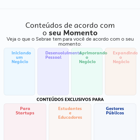
Conteúdos de acordo com
o
seu Momento
Veja o que o Sebrae tem para você de acordo com o seu
momento:
Iniciando
Desenvolvimento
Aprimorando
Expandindo
um
Pessoal
o
o
Negócio
Negócio
Negócio
CONTEÚDOS EXCLUSIVOS PARA
Para
Estudantes
Gestores
Startups
e
Públicos
Educadores