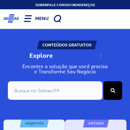
SOBRE
FALE CONOSCO
ENDEREÇOS
MENU
CONTEÚDOS GRATUITOS
Explore
N
o
s
s
o
s
A
Encontre a solução que você precisa
e Transforme Seu Negócio
ARQUIVOS
ARTIGOS