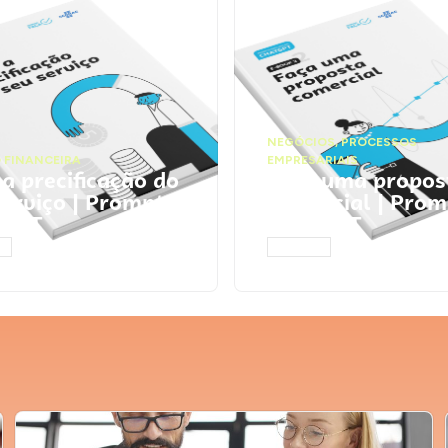
NEGÓCIOS
,
PROCESSOS
 FINANCEIRA
EMPRESARIAIS
 a precificação do
Faça uma propos
serviço | Prompts
comercial | Prom
tGPT
ChatGPT
AR
ACESSAR