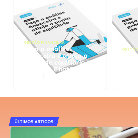
GESTÃO FINANCEIRA
Faça a análise
GESTÃO
financeira e atinja o
Faça
ponto de equilíbrio |
seu 
Prompts ChatGPT
Cha
ACESSAR
ACESS
ÚLTIMOS ARTIGOS