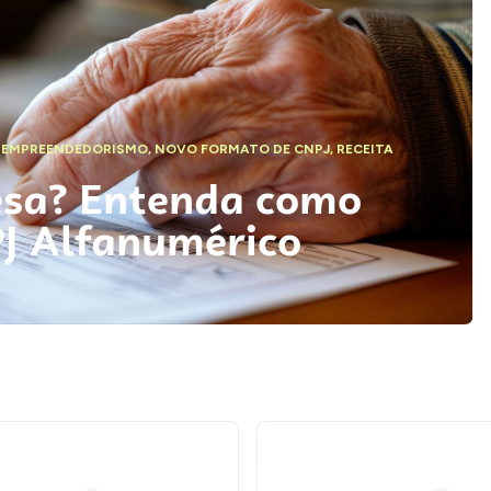
,
EMPREENDEDORISMO
,
NOVO FORMATO DE CNPJ
,
RECEITA
esa? Entenda como
PJ Alfanumérico