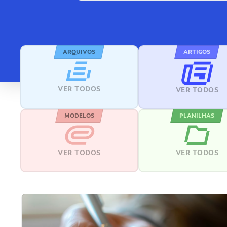
ARQUIVOS
ARTIGOS
VER TODOS
VER TODOS
MODELOS
PLANILHAS
VER TODOS
VER TODOS