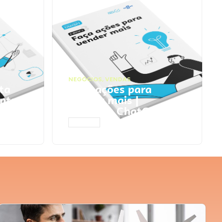
NEGÓCIOS
,
VENDAS
ta
Faça ações para
pts
vender mais |
Prompts ChatGPT
ACESSAR