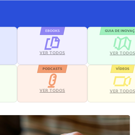
EBOOKS
GUIA DE INOVA
VER TODOS
VER TODO
PODCASTS
VÍDEOS
VER TODOS
VER TODO