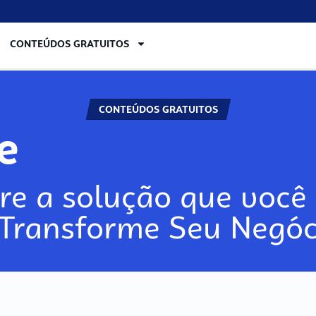
CONTEÚDOS GRATUITOS
CONTEÚDOS GRATUITOS
lore
re a solução que você 
 Transforme Seu Negóc