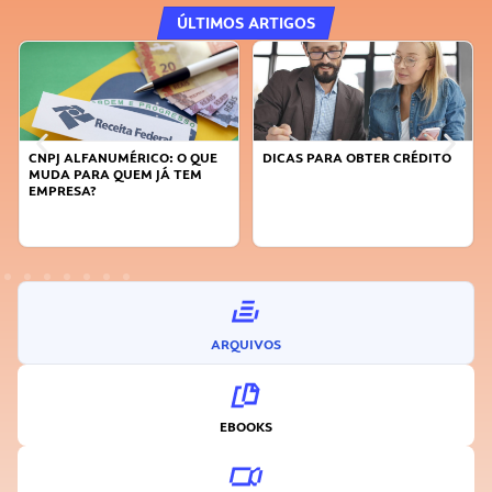
ÚLTIMOS ARTIGOS
CNPJ ALFANUMÉRICO: O QUE
DICAS PARA OBTER CRÉDITO
FAÇA
MUDA PARA QUEM JÁ TEM
SUST
EMPRESA?
INO
ARQUIVOS
EBOOKS