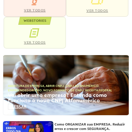
VER TODOS
VER TODOS
WEBSTORIES
VER TODOS
ABERTURA DE EMPRESA
,
ABRIR CNPJ
,
CNPJ ALFANUMÉRICO
,
EMPREENDEDORISMO
,
NOVO FORMATO DE CNPJ
,
RECEITA FEDERAL
Vai abrir uma empresa? Entenda como
funciona o novo CNPJ Alfanumérico
ACESSAR
Como ORGANIZAR sua EMPRESA. Reduzir
erros e crescer com SEGURANÇA.