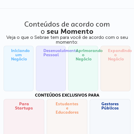
Conteúdos de acordo com
o
seu Momento
Veja o que o Sebrae tem para você de acordo com o seu
momento:
Iniciando
Desenvolvimento
Aprimorando
Expandindo
um
Pessoal
o
o
Negócio
Negócio
Negócio
CONTEÚDOS EXCLUSIVOS PARA
Para
Estudantes
Gestores
Startups
e
Públicos
Educadores