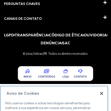
PERGUNTAS CHAVES​
CANAIS DE CONTATO
LGPD
TRANSPARÊNCIA
CÓDIGO DE ÉTICA
OUVIDORIA
DENÚNCIA
SAC
© 2024 Sebrae/PR. Todos os direitos reservados.
INICIO
CONTEÚDOS
LOJA
CONTATO
Aviso de Cookies
Nós usamos cookies e outras tecnologias semelhantes para
melhorar a sua experiência em nossos serviços, personalizar