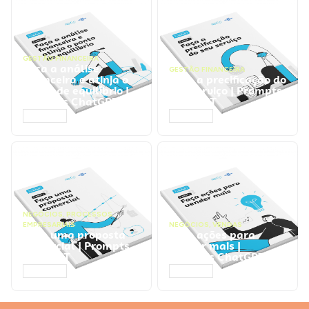
GESTÃO FINANCEIRA
Faça a análise
GESTÃO FINANCEIRA
financeira e atinja o
Faça a precificação do
ponto de equilíbrio |
seu serviço | Prompts
Prompts ChatGPT
ChatGPT
ACESSAR
ACESSAR
NEGÓCIOS
,
PROCESSOS
EMPRESARIAIS
NEGÓCIOS
,
VENDAS
Faça uma proposta
Faça ações para
comercial | Prompts
vender mais |
ChatGPT
Prompts ChatGPT
ACESSAR
ACESSAR