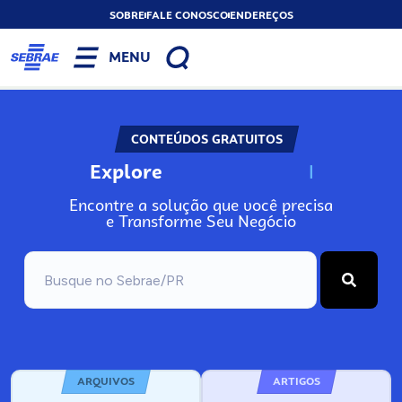
SOBRE
FALE CONOSCO
ENDEREÇOS
MENU
CONTEÚDOS GRATUITOS
Explore
N
o
s
s
o
s
A
Encontre a solução que você precisa
e Transforme Seu Negócio
ARQUIVOS
ARTIGOS