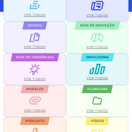
VER TODOS
VER TODOS
EBOOKS
GUIA DE INOVAÇÃO
VER TODOS
VER TODOS
GUIA DE TENDÊNCIAS
IMPULSIONA
VER TODOS
VER TODOS
MODELOS
PLANILHAS
VER TODOS
VER TODOS
PODCASTS
VÍDEOS