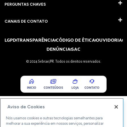
PERGUNTAS CHAVES​
CANAIS DE CONTATO
LGPD
TRANSPARÊNCIA
CÓDIGO DE ÉTICA
OUVIDORIA
DENÚNCIA
SAC
© 2024 Sebrae/PR. Todos os direitos reservados.
INICIO
CONTEÚDOS
LOJA
CONTATO
Aviso de Cookies
Nós usamos cookies e outras tecnologias semelhantes para
melhorar a sua experiência em nossos serviços, personalizar