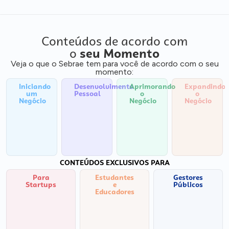
Conteúdos de acordo com
o
seu Momento
Veja o que o Sebrae tem para você de acordo com o seu
momento:
Iniciando
Desenvolvimento
Aprimorando
Expandindo
um
Pessoal
o
o
Negócio
Negócio
Negócio
CONTEÚDOS EXCLUSIVOS PARA
Para
Estudantes
Gestores
Startups
e
Públicos
Educadores