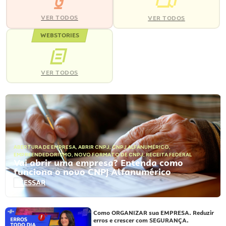
VER TODOS
VER TODOS
WEBSTORIES
VER TODOS
ABERTURA DE EMPRESA
,
ABRIR CNPJ
,
CNPJ ALFANUMÉRICO
,
EMPREENDEDORISMO
,
NOVO FORMATO DE CNPJ
,
RECEITA FEDERAL
Vai abrir uma empresa? Entenda como
funciona o novo CNPJ Alfanumérico
ACESSAR
Como ORGANIZAR sua EMPRESA. Reduzir
erros e crescer com SEGURANÇA.