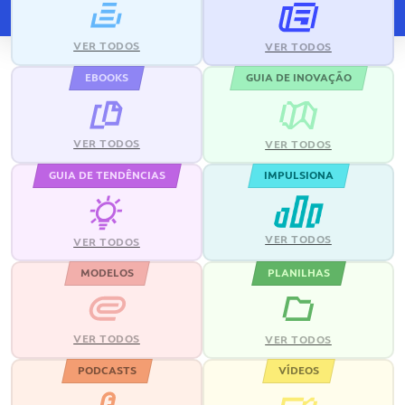
VER TODOS
VER TODOS
EBOOKS
GUIA DE INOVAÇÃO
VER TODOS
VER TODOS
GUIA DE TENDÊNCIAS
IMPULSIONA
VER TODOS
VER TODOS
MODELOS
PLANILHAS
VER TODOS
VER TODOS
PODCASTS
VÍDEOS