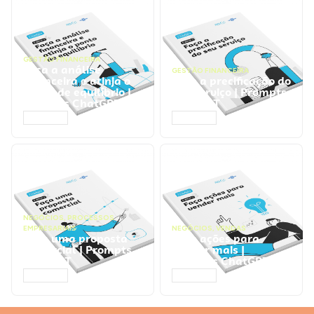
GESTÃO FINANCEIRA
Faça a análise
GESTÃO FINANCEIRA
financeira e atinja o
Faça a precificação do
ponto de equilíbrio |
seu serviço | Prompts
Prompts ChatGPT
ChatGPT
ACESSAR
ACESSAR
NEGÓCIOS
,
PROCESSOS
EMPRESARIAIS
NEGÓCIOS
,
VENDAS
Faça uma proposta
Faça ações para
comercial | Prompts
vender mais |
ChatGPT
Prompts ChatGPT
ACESSAR
ACESSAR