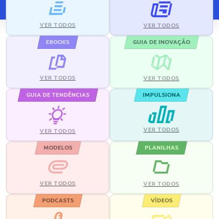
VER TODOS
VER TODOS
EBOOKS
GUIA DE INOVAÇÃO
VER TODOS
VER TODOS
GUIA DE TENDÊNCIAS
IMPULSIONA
VER TODOS
VER TODOS
MODELOS
PLANILHAS
VER TODOS
VER TODOS
PODCASTS
VÍDEOS