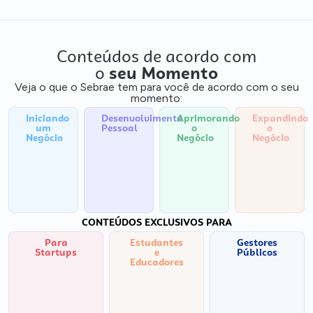
Conteúdos de acordo com
o
seu Momento
Veja o que o Sebrae tem para você de acordo com o seu
momento:
Iniciando
Desenvolvimento
Aprimorando
Expandindo
um
Pessoal
o
o
Negócio
Negócio
Negócio
CONTEÚDOS EXCLUSIVOS PARA
Para
Estudantes
Gestores
Startups
e
Públicos
Educadores