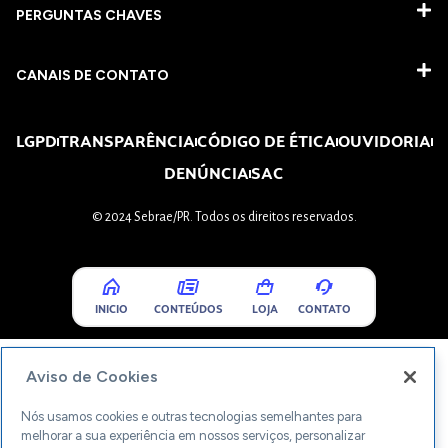
PERGUNTAS CHAVES​
CANAIS DE CONTATO
LGPD
TRANSPARÊNCIA
CÓDIGO DE ÉTICA
OUVIDORIA
DENÚNCIA
SAC
© 2024 Sebrae/PR. Todos os direitos reservados.
INICIO
CONTEÚDOS
LOJA
CONTATO
Aviso de Cookies
Nós usamos cookies e outras tecnologias semelhantes para
melhorar a sua experiência em nossos serviços, personalizar