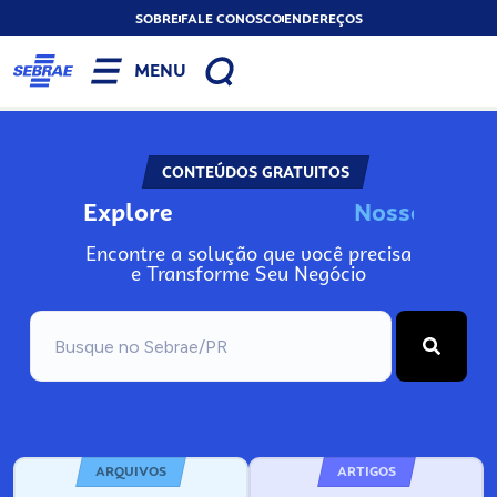
SOBRE
FALE CONOSCO
ENDEREÇOS
MENU
CONTEÚDOS GRATUITOS
Explore
N
o
s
s
o
s
I
n
Encontre a solução que você precisa
e Transforme Seu Negócio
ARQUIVOS
ARTIGOS