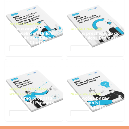
GESTÃO FINANCEIRA
Faça a análise
GESTÃO FINANCEIRA
financeira e atinja o
Faça a precificação do
ponto de equilíbrio |
seu serviço | Prompts
Prompts ChatGPT
ChatGPT
ACESSAR
ACESSAR
NEGÓCIOS
,
PROCESSOS
EMPRESARIAIS
NEGÓCIOS
,
VENDAS
Faça uma proposta
Faça ações para
comercial | Prompts
vender mais |
ChatGPT
Prompts ChatGPT
ACESSAR
ACESSAR