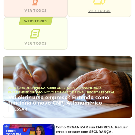
VER TODOS
VER TODOS
WEBSTORIES
VER TODOS
ABERTURA DE EMPRESA
,
ABRIR CNPJ
,
CNPJ ALFANUMÉRICO
,
EMPREENDEDORISMO
,
NOVO FORMATO DE CNPJ
,
RECEITA FEDERAL
Vai abrir uma empresa? Entenda como
funciona o novo CNPJ Alfanumérico
ACESSAR
Como ORGANIZAR sua EMPRESA. Reduzir
erros e crescer com SEGURANÇA.