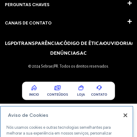
PERGUNTAS CHAVES​
CANAIS DE CONTATO
LGPD
TRANSPARÊNCIA
CÓDIGO DE ÉTICA
OUVIDORIA
DENÚNCIA
SAC
© 2024 Sebrae/PR. Todos os direitos reservados.
INICIO
CONTEÚDOS
LOJA
CONTATO
Aviso de Cookies
Nós usamos cookies e outras tecnologias semelhantes para
melhorar a sua experiência em nossos serviços, personalizar