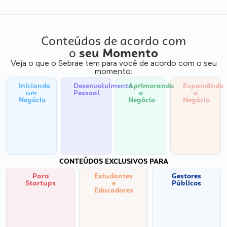
Conteúdos de acordo com
o
seu Momento
Veja o que o Sebrae tem para você de acordo com o seu
momento:
Iniciando
Desenvolvimento
Aprimorando
Expandindo
um
Pessoal
o
o
Negócio
Negócio
Negócio
CONTEÚDOS EXCLUSIVOS PARA
Para
Estudantes
Gestores
Startups
e
Públicos
Educadores