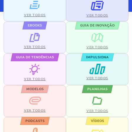
VER TODOS
VER TODOS
EBOOKS
GUIA DE INOVAÇÃO
VER TODOS
VER TODOS
GUIA DE TENDÊNCIAS
IMPULSIONA
VER TODOS
VER TODOS
MODELOS
PLANILHAS
VER TODOS
VER TODOS
PODCASTS
VÍDEOS