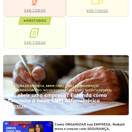
VER TODOS
VER TODOS
WEBSTORIES
VER TODOS
ABERTURA DE EMPRESA
,
ABRIR CNPJ
,
CNPJ ALFANUMÉRICO
,
EMPREENDEDORISMO
,
NOVO FORMATO DE CNPJ
,
RECEITA FEDERAL
Vai abrir uma empresa? Entenda como
funciona o novo CNPJ Alfanumérico
ACESSAR
Como ORGANIZAR sua EMPRESA. Reduzir
erros e crescer com SEGURANÇA.