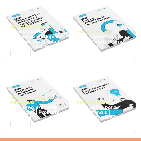
GESTÃO FINANCEIRA
Faça a análise
GESTÃO FINANCEIRA
financeira e atinja o
Faça a precificação do
ponto de equilíbrio |
seu serviço | Prompts
Prompts ChatGPT
ChatGPT
ACESSAR
ACESSAR
NEGÓCIOS
,
PROCESSOS
EMPRESARIAIS
NEGÓCIOS
,
VENDAS
Faça uma proposta
Faça ações para
comercial | Prompts
vender mais |
ChatGPT
Prompts ChatGPT
ACESSAR
ACESSAR