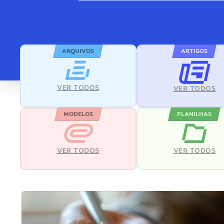
ARQUIVOS
ARTIGOS
VER TODOS
VER TODOS
MODELOS
PLANILHAS
VER TODOS
VER TODOS