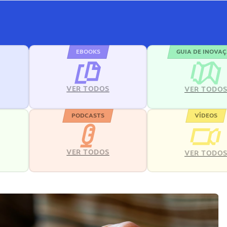
EBOOKS
GUIA DE INOVA
VER TODOS
VER TODO
PODCASTS
VÍDEOS
VER TODOS
VER TODO