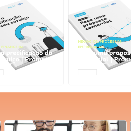
NEGÓCIOS
,
PROCESSOS
 FINANCEIRA
EMPRESARIAIS
 a precificação do
Faça uma propos
serviço | Prompts
comercial | Prom
tGPT
ChatGPT
AR
ACESSAR