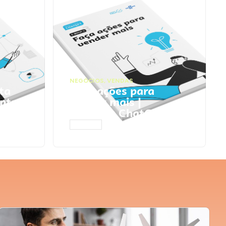
NEGÓCIOS
,
VENDAS
ta
Faça ações para
pts
vender mais |
Prompts ChatGPT
ACESSAR