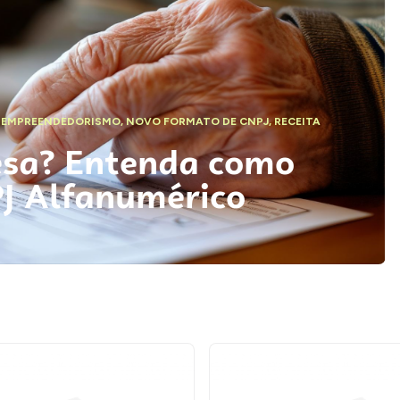
,
EMPREENDEDORISMO
,
NOVO FORMATO DE CNPJ
,
RECEITA
esa? Entenda como
PJ Alfanumérico