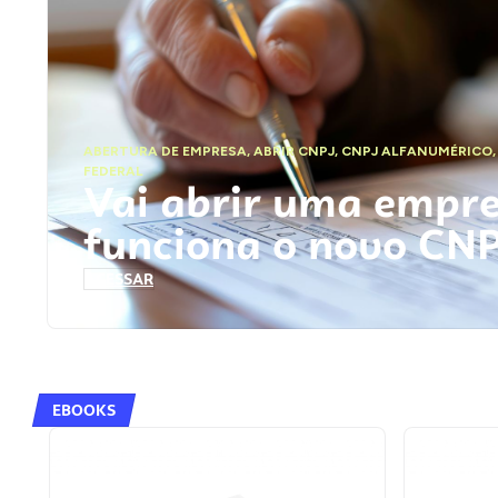
ABERTURA DE EMPRESA
,
ABRIR CNPJ
,
CNPJ ALFANUMÉRICO
FEDERAL
Vai abrir uma empr
funciona o novo CN
ACESSAR
EBOOKS