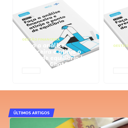
GESTÃO FINANCEIRA
Faça a análise
GESTÃO
financeira e atinja o
Faça
ponto de equilíbrio |
seu 
Prompts ChatGPT
Cha
ACESSAR
ACESS
ÚLTIMOS ARTIGOS