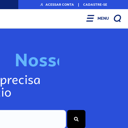
ACESSAR CONTA
|
CADASTRE-SE
MENU
N
o
s
s
o
s
I
n
f
o
g
precisa
io