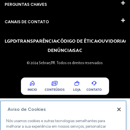
PERGUNTAS CHAVES​
CANAIS DE CONTATO
LGPD
TRANSPARÊNCIA
CÓDIGO DE ÉTICA
OUVIDORIA
DENÚNCIA
SAC
© 2024 Sebrae/PR. Todos os direitos reservados.
INICIO
CONTEÚDOS
LOJA
CONTATO
Aviso de Cookies
Nós usamos cookies e outras tecnologias semelhantes para
melhorar a sua experiência em nossos serviços, personalizar