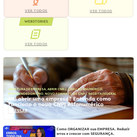
VER TODOS
VER TODOS
WEBSTORIES
VER TODOS
ABERTURA DE EMPRESA
,
ABRIR CNPJ
,
CNPJ ALFANUMÉRICO
,
EMPREENDEDORISMO
,
NOVO FORMATO DE CNPJ
,
RECEITA FEDERAL
Vai abrir uma empresa? Entenda como
funciona o novo CNPJ Alfanumérico
ACESSAR
Como ORGANIZAR sua EMPRESA. Reduzir
erros e crescer com SEGURANÇA.