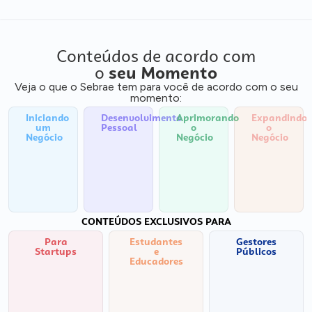
Conteúdos de acordo com
o
seu Momento
Veja o que o Sebrae tem para você de acordo com o seu
momento:
Iniciando
Desenvolvimento
Aprimorando
Expandindo
um
Pessoal
o
o
Negócio
Negócio
Negócio
CONTEÚDOS EXCLUSIVOS PARA
Para
Estudantes
Gestores
Startups
e
Públicos
Educadores