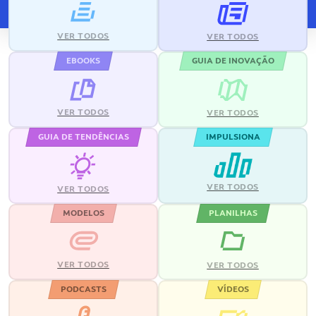
VER TODOS
VER TODOS
EBOOKS
GUIA DE INOVAÇÃO
VER TODOS
VER TODOS
GUIA DE TENDÊNCIAS
IMPULSIONA
VER TODOS
VER TODOS
MODELOS
PLANILHAS
VER TODOS
VER TODOS
PODCASTS
VÍDEOS