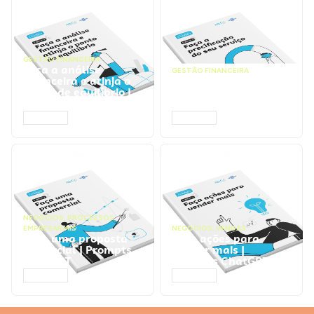
GESTÃO FINANCEIRA
Faça a análise
GESTÃO FINANCEIRA
financeira e atinja o
Faça a precificação do
ponto de equilíbrio |
seu serviço | Prompts
Prompts ChatGPT
ChatGPT
ACESSAR
ACESSAR
NEGÓCIOS
,
PROCESSOS
EMPRESARIAIS
NEGÓCIOS
,
VENDAS
Faça uma proposta
Faça ações para
comercial | Prompts
vender mais |
ChatGPT
Prompts ChatGPT
ACESSAR
ACESSAR