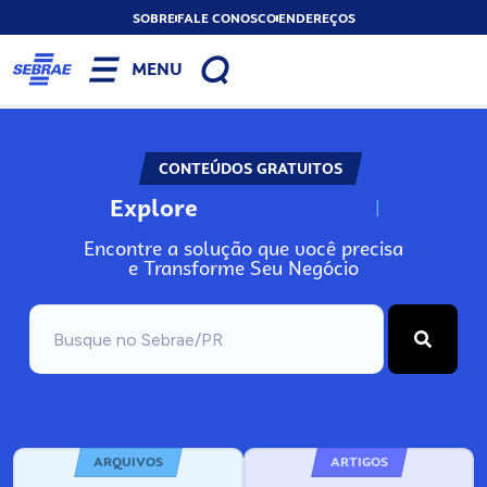
SOBRE
FALE CONOSCO
ENDEREÇOS
MENU
CONTEÚDOS GRATUITOS
Explore
N
o
s
s
o
s
A
Encontre a solução que você precisa
e Transforme Seu Negócio
ARQUIVOS
ARTIGOS