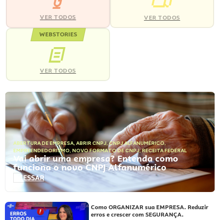
VER TODOS
VER TODOS
WEBSTORIES
VER TODOS
ABERTURA DE EMPRESA
,
ABRIR CNPJ
,
CNPJ ALFANUMÉRICO
,
EMPREENDEDORISMO
,
NOVO FORMATO DE CNPJ
,
RECEITA FEDERAL
Vai abrir uma empresa? Entenda como
funciona o novo CNPJ Alfanumérico
ACESSAR
Como ORGANIZAR sua EMPRESA. Reduzir
erros e crescer com SEGURANÇA.