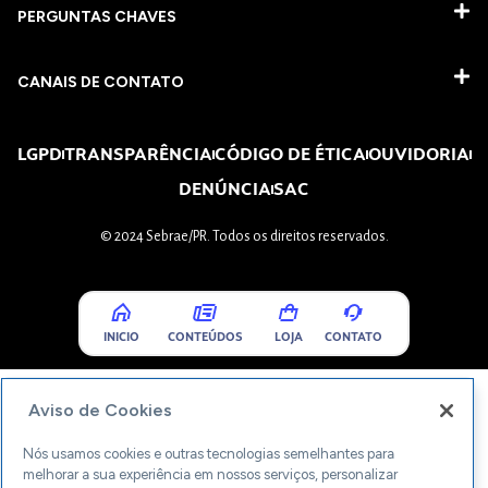
PERGUNTAS CHAVES​
CANAIS DE CONTATO
LGPD
TRANSPARÊNCIA
CÓDIGO DE ÉTICA
OUVIDORIA
DENÚNCIA
SAC
© 2024 Sebrae/PR. Todos os direitos reservados.
INICIO
CONTEÚDOS
LOJA
CONTATO
Aviso de Cookies
Nós usamos cookies e outras tecnologias semelhantes para
melhorar a sua experiência em nossos serviços, personalizar