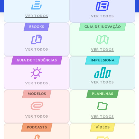
VER TODOS
VER TODOS
EBOOKS
GUIA DE INOVAÇÃO
VER TODOS
VER TODOS
GUIA DE TENDÊNCIAS
IMPULSIONA
VER TODOS
VER TODOS
MODELOS
PLANILHAS
VER TODOS
VER TODOS
PODCASTS
VÍDEOS