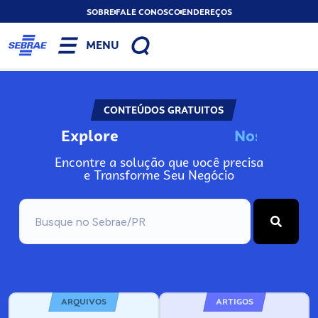
SOBRE
FALE CONOSCO
ENDEREÇOS
MENU
CONTEÚDOS GRATUITOS
Explore
N
o
s
s
o
s
A
Encontre a solução que você precisa
e Transforme Seu Negócio
ARQUIVOS
ARTIGOS