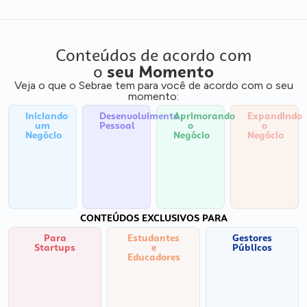
Conteúdos de acordo com
o
seu Momento
Veja o que o Sebrae tem para você de acordo com o seu
momento:
Iniciando
Desenvolvimento
Aprimorando
Expandindo
um
Pessoal
o
o
Negócio
Negócio
Negócio
CONTEÚDOS EXCLUSIVOS PARA
Para
Estudantes
Gestores
Startups
e
Públicos
Educadores