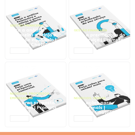
GESTÃO FINANCEIRA
Faça a análise
GESTÃO FINANCEIRA
financeira e atinja o
Faça a precificação do
ponto de equilíbrio |
seu serviço | Prompts
Prompts ChatGPT
ChatGPT
ACESSAR
ACESSAR
NEGÓCIOS
,
PROCESSOS
EMPRESARIAIS
NEGÓCIOS
,
VENDAS
Faça uma proposta
Faça ações para
comercial | Prompts
vender mais |
ChatGPT
Prompts ChatGPT
ACESSAR
ACESSAR