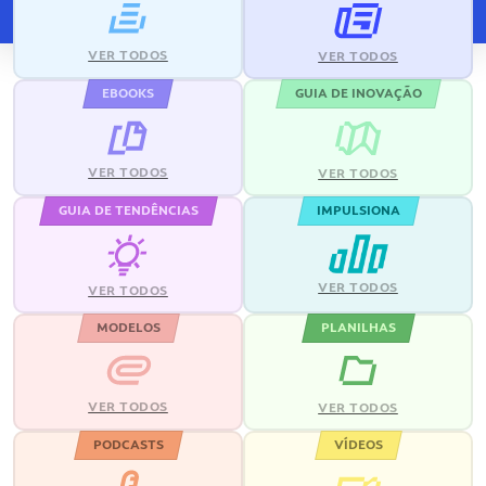
VER TODOS
VER TODOS
EBOOKS
GUIA DE INOVAÇÃO
VER TODOS
VER TODOS
GUIA DE TENDÊNCIAS
IMPULSIONA
VER TODOS
VER TODOS
MODELOS
PLANILHAS
VER TODOS
VER TODOS
PODCASTS
VÍDEOS