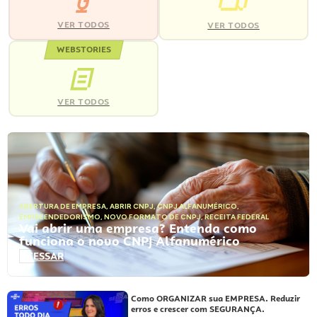
VER TODOS
VER TODOS
WEBSTORIES
VER TODOS
ABERTURA DE EMPRESA
,
ABRIR CNPJ
,
CNPJ ALFANUMÉRICO
,
EMPREENDEDORISMO
,
NOVO FORMATO DE CNPJ
,
RECEITA FEDERAL
Vai abrir uma empresa? Entenda como
funciona o novo CNPJ Alfanumérico
ACESSAR
Como ORGANIZAR sua EMPRESA. Reduzir
erros e crescer com SEGURANÇA.