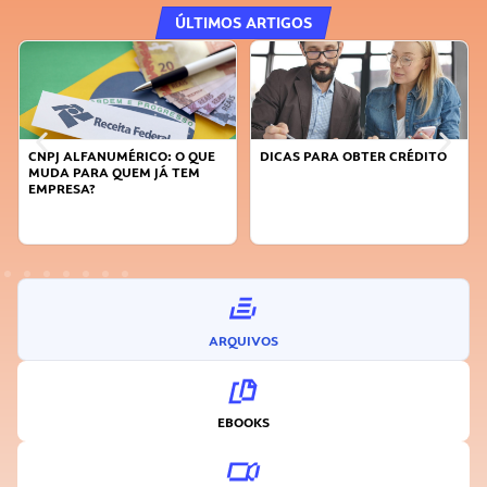
ÚLTIMOS ARTIGOS
NUMÉRICO: O QUE
DICAS PARA OBTER CRÉDITO
FAÇA A DIFERE
 QUEM JÁ TEM
SUSTENTÁVEL,
INOVADOR
ARQUIVOS
EBOOKS