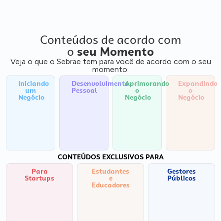
Conteúdos de acordo com
o
seu Momento
Veja o que o Sebrae tem para você de acordo com o seu
momento:
Iniciando
Desenvolvimento
Aprimorando
Expandindo
um
Pessoal
o
o
Negócio
Negócio
Negócio
CONTEÚDOS EXCLUSIVOS PARA
Para
Estudantes
Gestores
Startups
e
Públicos
Educadores