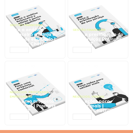
GESTÃO FINANCEIRA
Faça a análise
GESTÃO FINANCEIRA
financeira e atinja o
Faça a precificação do
ponto de equilíbrio |
seu serviço | Prompts
Prompts ChatGPT
ChatGPT
ACESSAR
ACESSAR
NEGÓCIOS
,
PROCESSOS
EMPRESARIAIS
NEGÓCIOS
,
VENDAS
Faça uma proposta
Faça ações para
comercial | Prompts
vender mais |
ChatGPT
Prompts ChatGPT
ACESSAR
ACESSAR