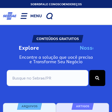
SOBRE
FALE CONOSCO
ENDEREÇOS
MENU
CONTEÚDOS GRATUITOS
Explore
N
o
s
s
o
s
A
I
n
Encontre a solução que você precisa
e Transforme Seu Negócio
ARQUIVOS
ARTIGOS