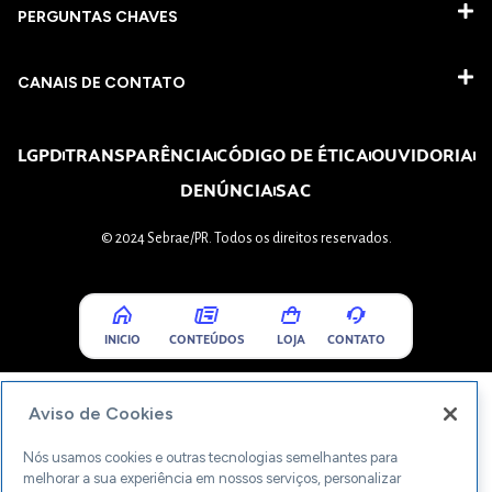
PERGUNTAS CHAVES​
CANAIS DE CONTATO
LGPD
TRANSPARÊNCIA
CÓDIGO DE ÉTICA
OUVIDORIA
DENÚNCIA
SAC
© 2024 Sebrae/PR. Todos os direitos reservados.
INICIO
CONTEÚDOS
LOJA
CONTATO
Aviso de Cookies
Nós usamos cookies e outras tecnologias semelhantes para
melhorar a sua experiência em nossos serviços, personalizar