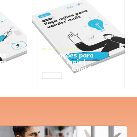
NEGÓCIOS
,
VENDAS
ta
Faça ações para
pts
vender mais |
Prompts ChatGPT
ACESSAR