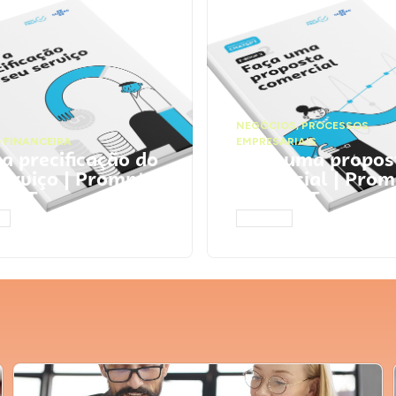
NEGÓCIOS
,
PROCESSOS
 FINANCEIRA
EMPRESARIAIS
 a precificação do
Faça uma propos
serviço | Prompts
comercial | Prom
tGPT
ChatGPT
AR
ACESSAR