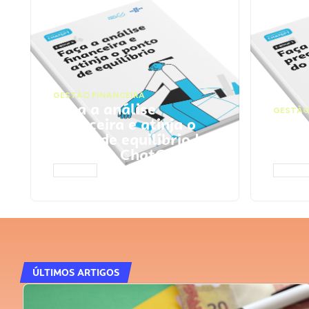
GESTÃO FINANCEIRA
Faça a análise
GESTÃO
financeira e atinja o
Faça
ponto de equilíbrio |
seu 
Prompts ChatGPT
Cha
ACESSAR
ACESS
ÚLTIMOS ARTIGOS