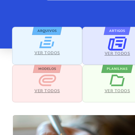
ARQUIVOS
ARTIGOS
VER TODOS
VER TODOS
MODELOS
PLANILHAS
VER TODOS
VER TODOS