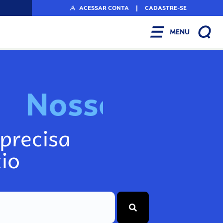
ACESSAR CONTA
|
CADASTRE-SE
MENU
N
o
s
s
o
s
I
n
f
o
g
precisa
io