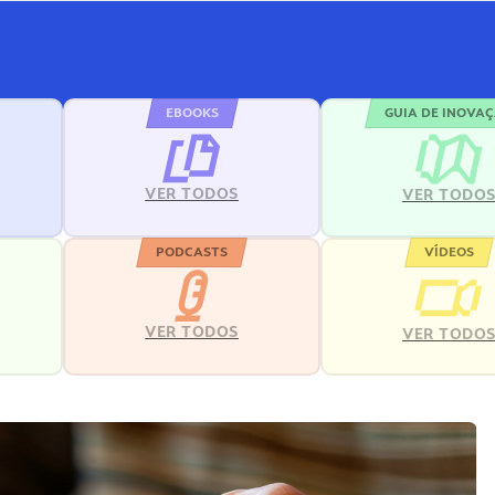
EBOOKS
GUIA DE INOVA
VER TODOS
VER TODO
PODCASTS
VÍDEOS
VER TODOS
VER TODO