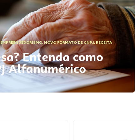
,
EMPREENDEDORISMO
,
NOVO FORMATO DE CNPJ
,
RECEITA
esa? Entenda como
PJ Alfanumérico