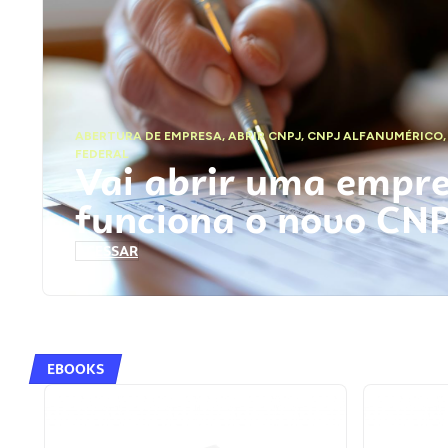
ABERTURA DE EMPRESA
,
ABRIR CNPJ
,
CNPJ ALFANUMÉRICO
FEDERAL
Vai abrir uma empr
funciona o novo CN
ACESSAR
EBOOKS