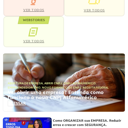
VER TODOS
VER TODOS
WEBSTORIES
VER TODOS
ABERTURA DE EMPRESA
,
ABRIR CNPJ
,
CNPJ ALFANUMÉRICO
,
EMPREENDEDORISMO
,
NOVO FORMATO DE CNPJ
,
RECEITA FEDERAL
Vai abrir uma empresa? Entenda como
funciona o novo CNPJ Alfanumérico
ACESSAR
Como ORGANIZAR sua EMPRESA. Reduzir
erros e crescer com SEGURANÇA.