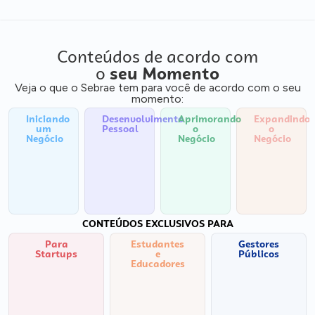
Conteúdos de acordo com
o
seu Momento
Veja o que o Sebrae tem para você de acordo com o seu
momento:
Iniciando
Desenvolvimento
Aprimorando
Expandindo
um
Pessoal
o
o
Negócio
Negócio
Negócio
CONTEÚDOS EXCLUSIVOS PARA
Para
Estudantes
Gestores
Startups
e
Públicos
Educadores