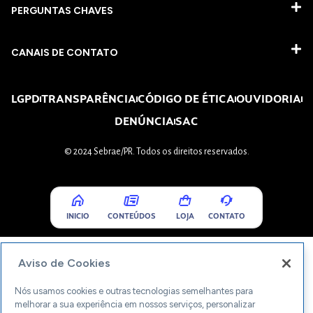
PERGUNTAS CHAVES​
CANAIS DE CONTATO
LGPD
TRANSPARÊNCIA
CÓDIGO DE ÉTICA
OUVIDORIA
DENÚNCIA
SAC
© 2024 Sebrae/PR. Todos os direitos reservados.
INICIO
CONTEÚDOS
LOJA
CONTATO
Aviso de Cookies
Nós usamos cookies e outras tecnologias semelhantes para
melhorar a sua experiência em nossos serviços, personalizar