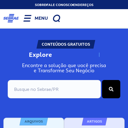
SOBRE
FALE CONOSCO
ENDEREÇOS
MENU
CONTEÚDOS GRATUITOS
Explore
N
o
s
s
o
s
A
Encontre a solução que você precisa
e Transforme Seu Negócio
ARQUIVOS
ARTIGOS