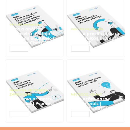
GESTÃO FINANCEIRA
Faça a análise
GESTÃO FINANCEIRA
financeira e atinja o
Faça a precificação do
ponto de equilíbrio |
seu serviço | Prompts
Prompts ChatGPT
ChatGPT
ACESSAR
ACESSAR
NEGÓCIOS
,
PROCESSOS
EMPRESARIAIS
NEGÓCIOS
,
VENDAS
Faça uma proposta
Faça ações para
comercial | Prompts
vender mais |
ChatGPT
Prompts ChatGPT
ACESSAR
ACESSAR