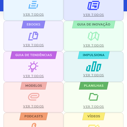
VER TODOS
VER TODOS
EBOOKS
GUIA DE INOVAÇÃO
VER TODOS
VER TODOS
GUIA DE TENDÊNCIAS
IMPULSIONA
VER TODOS
VER TODOS
MODELOS
PLANILHAS
VER TODOS
VER TODOS
PODCASTS
VÍDEOS