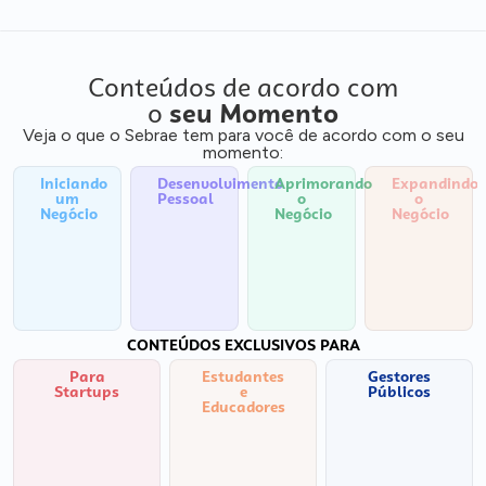
Conteúdos de acordo com
o
seu Momento
Veja o que o Sebrae tem para você de acordo com o seu
momento:
Iniciando
Desenvolvimento
Aprimorando
Expandindo
um
Pessoal
o
o
Negócio
Negócio
Negócio
CONTEÚDOS EXCLUSIVOS PARA
Para
Estudantes
Gestores
Startups
e
Públicos
Educadores