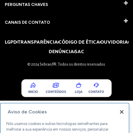
PERGUNTAS CHAVES​
CANAIS DE CONTATO
LGPD
TRANSPARÊNCIA
CÓDIGO DE ÉTICA
OUVIDORIA
DENÚNCIA
SAC
© 2024 Sebrae/PR. Todos os direitos reservados.
INICIO
CONTEÚDOS
LOJA
CONTATO
Aviso de Cookies
Nós usamos cookies e outras tecnologias semelhantes para
melhorar a sua experiência em nossos serviços, personalizar