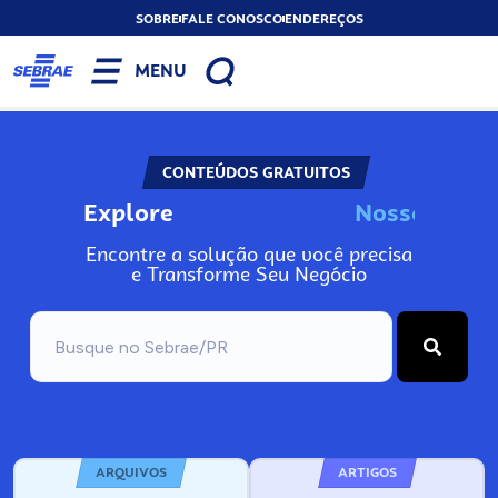
SOBRE
FALE CONOSCO
ENDEREÇOS
MENU
CONTEÚDOS GRATUITOS
Explore
s
s
o
s
I
n
o
N
N
o
Encontre a solução que você precisa
e Transforme Seu Negócio
ARQUIVOS
ARTIGOS