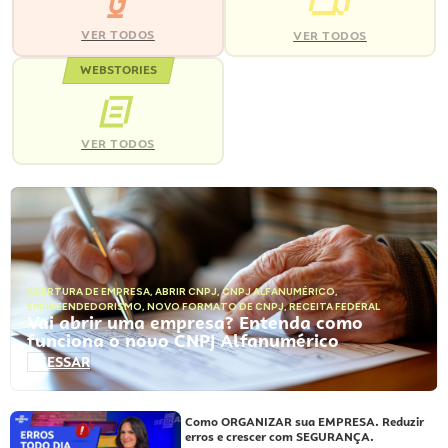
VER TODOS
VER TODOS
WEBSTORIES
VER TODOS
ABERTURA DE EMPRESA
,
ABRIR CNPJ
,
CNPJ ALFANUMÉRICO
,
EMPREENDEDORISMO
,
NOVO FORMATO DE CNPJ
,
RECEITA FEDERAL
Vai abrir uma empresa? Entenda como
funciona o novo CNPJ Alfanumérico
ACESSAR
Como ORGANIZAR sua EMPRESA. Reduzir
erros e crescer com SEGURANÇA.