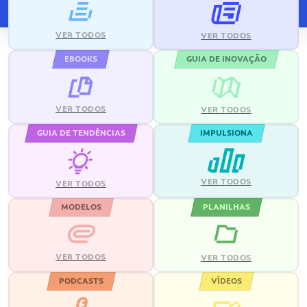
VER TODOS
VER TODOS
EBOOKS
GUIA DE INOVAÇÃO
VER TODOS
VER TODOS
GUIA DE TENDÊNCIAS
IMPULSIONA
VER TODOS
VER TODOS
MODELOS
PLANILHAS
VER TODOS
VER TODOS
PODCASTS
VÍDEOS