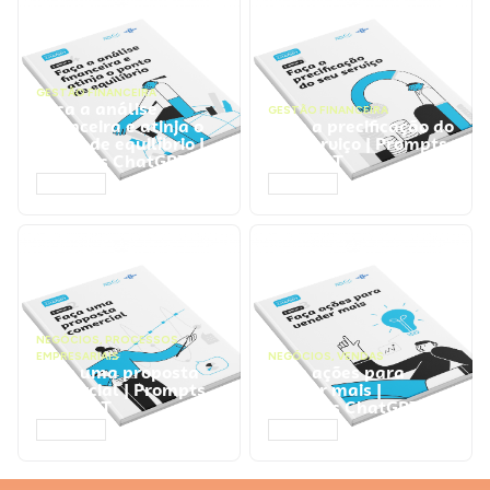
GESTÃO FINANCEIRA
Faça a análise
GESTÃO FINANCEIRA
financeira e atinja o
Faça a precificação do
ponto de equilíbrio |
seu serviço | Prompts
Prompts ChatGPT
ChatGPT
ACESSAR
ACESSAR
NEGÓCIOS
,
PROCESSOS
EMPRESARIAIS
NEGÓCIOS
,
VENDAS
Faça uma proposta
Faça ações para
comercial | Prompts
vender mais |
ChatGPT
Prompts ChatGPT
ACESSAR
ACESSAR