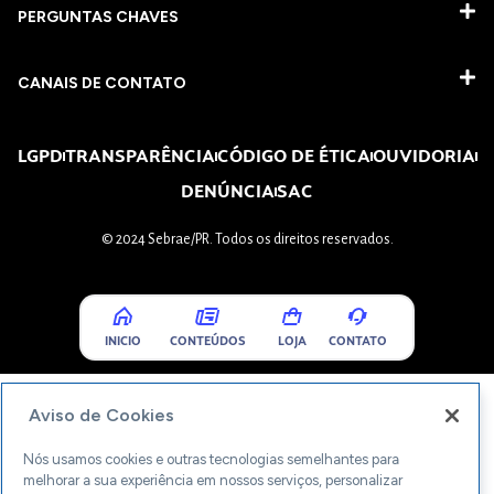
PERGUNTAS CHAVES​
CANAIS DE CONTATO
LGPD
TRANSPARÊNCIA
CÓDIGO DE ÉTICA
OUVIDORIA
DENÚNCIA
SAC
© 2024 Sebrae/PR. Todos os direitos reservados.
INICIO
CONTEÚDOS
LOJA
CONTATO
Aviso de Cookies
Nós usamos cookies e outras tecnologias semelhantes para
melhorar a sua experiência em nossos serviços, personalizar