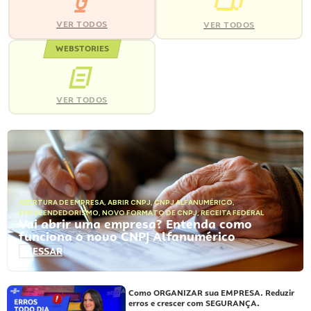
VER TODOS
VER TODOS
WEBSTORIES
VER TODOS
ABERTURA DE EMPRESA
,
ABRIR CNPJ
,
CNPJ ALFANUMÉRICO
,
EMPREENDEDORISMO
,
NOVO FORMATO DE CNPJ
,
RECEITA FEDERAL
Vai abrir uma empresa? Entenda como
funciona o novo CNPJ Alfanumérico
ACESSAR
Como ORGANIZAR sua EMPRESA. Reduzir
erros e crescer com SEGURANÇA.