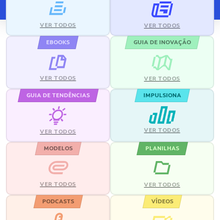
VER TODOS
VER TODOS
EBOOKS
GUIA DE INOVAÇÃO
VER TODOS
VER TODOS
GUIA DE TENDÊNCIAS
IMPULSIONA
VER TODOS
VER TODOS
MODELOS
PLANILHAS
VER TODOS
VER TODOS
PODCASTS
VÍDEOS