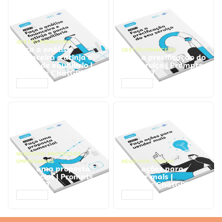
GESTÃO FINANCEIRA
Faça a análise
GESTÃO FINANCEIRA
financeira e atinja o
Faça a precificação do
ponto de equilíbrio |
seu serviço | Prompts
Prompts ChatGPT
ChatGPT
ACESSAR
ACESSAR
NEGÓCIOS
,
PROCESSOS
EMPRESARIAIS
NEGÓCIOS
,
VENDAS
Faça uma proposta
Faça ações para
comercial | Prompts
vender mais |
ChatGPT
Prompts ChatGPT
ACESSAR
ACESSAR