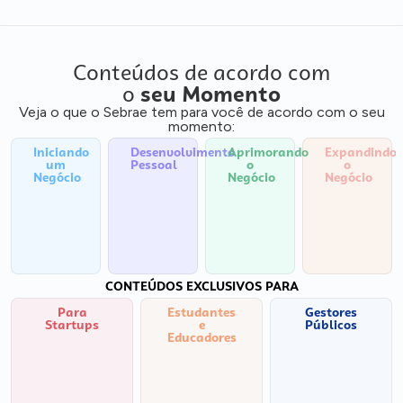
Conteúdos de acordo com
o
seu Momento
Veja o que o Sebrae tem para você de acordo com o seu
momento:
Iniciando
Desenvolvimento
Aprimorando
Expandindo
um
Pessoal
o
o
Negócio
Negócio
Negócio
CONTEÚDOS EXCLUSIVOS PARA
Para
Estudantes
Gestores
Startups
e
Públicos
Educadores