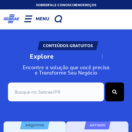
SOBRE
FALE CONOSCO
ENDEREÇOS
MENU
CONTEÚDOS GRATUITOS
Explore
N
o
s
s
o
s
A
Encontre a solução que você precisa
e Transforme Seu Negócio
ARQUIVOS
ARTIGOS