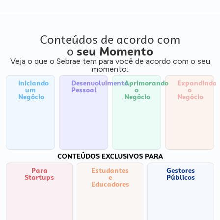
Conteúdos de acordo com
o
seu Momento
Veja o que o Sebrae tem para você de acordo com o seu
momento:
Iniciando
Desenvolvimento
Aprimorando
Expandindo
um
Pessoal
o
o
Negócio
Negócio
Negócio
CONTEÚDOS EXCLUSIVOS PARA
Para
Estudantes
Gestores
Startups
e
Públicos
Educadores