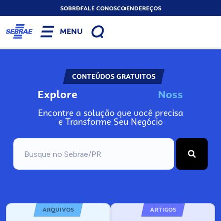
SOBRE
FALE CONOSCO
ENDEREÇOS
MENU
CONTEÚDOS GRATUITOS
Explore
N
o
s
s
o
s
A
Encontre a solução que você precisa
e Transforme Seu Negócio
ARQUIVOS
ARTIGOS