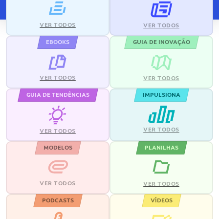
VER TODOS
VER TODOS
EBOOKS
GUIA DE INOVAÇÃO
VER TODOS
VER TODOS
GUIA DE TENDÊNCIAS
IMPULSIONA
VER TODOS
VER TODOS
MODELOS
PLANILHAS
VER TODOS
VER TODOS
PODCASTS
VÍDEOS