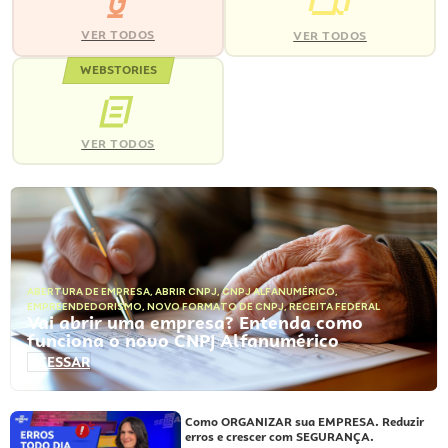
VER TODOS
VER TODOS
WEBSTORIES
VER TODOS
ABERTURA DE EMPRESA
,
ABRIR CNPJ
,
CNPJ ALFANUMÉRICO
,
EMPREENDEDORISMO
,
NOVO FORMATO DE CNPJ
,
RECEITA FEDERAL
Vai abrir uma empresa? Entenda como
funciona o novo CNPJ Alfanumérico
ACESSAR
Como ORGANIZAR sua EMPRESA. Reduzir
erros e crescer com SEGURANÇA.