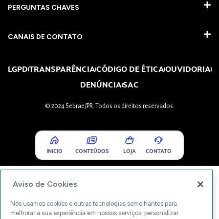
PERGUNTAS CHAVES​
CANAIS DE CONTATO
LGPD
TRANSPARÊNCIA
CÓDIGO DE ÉTICA
OUVIDORIA
DENÚNCIA
SAC
© 2024 Sebrae/PR. Todos os direitos reservados.
INICIO
CONTEÚDOS
LOJA
CONTATO
Aviso de Cookies
Nós usamos cookies e outras tecnologias semelhantes para
melhorar a sua experiência em nossos serviços, personalizar