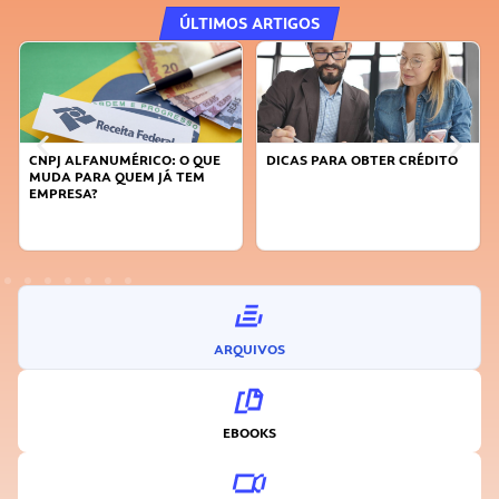
ÚLTIMOS ARTIGOS
QUE
DICAS PARA OBTER CRÉDITO
FAÇA A DIFERENÇA: SEJA
M
SUSTENTÁVEL, SEJA
INOVADOR
ARQUIVOS
EBOOKS