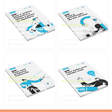
GESTÃO FINANCEIRA
Faça a análise
GESTÃO FINANCEIRA
financeira e atinja o
Faça a precificação do
ponto de equilíbrio |
seu serviço | Prompts
Prompts ChatGPT
ChatGPT
ACESSAR
ACESSAR
NEGÓCIOS
,
PROCESSOS
EMPRESARIAIS
NEGÓCIOS
,
VENDAS
Faça uma proposta
Faça ações para
comercial | Prompts
vender mais |
ChatGPT
Prompts ChatGPT
ACESSAR
ACESSAR