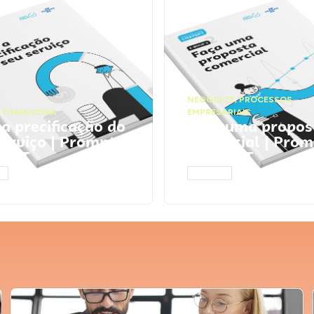
NEGÓCIOS
,
PROCESSOS
 FINANCEIRA
EMPRESARIAIS
 a precificação do
Faça uma propos
serviço | Prompts
comercial | Prom
tGPT
ChatGPT
AR
ACESSAR