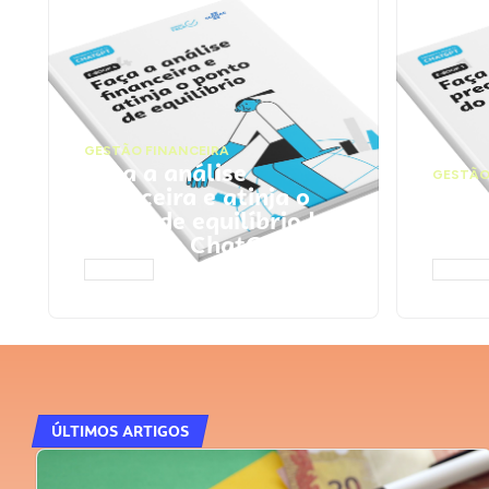
GESTÃO FINANCEIRA
Faça a análise
GESTÃO
financeira e atinja o
Faça
ponto de equilíbrio |
seu 
Prompts ChatGPT
Cha
ACESSAR
ACESS
ÚLTIMOS ARTIGOS