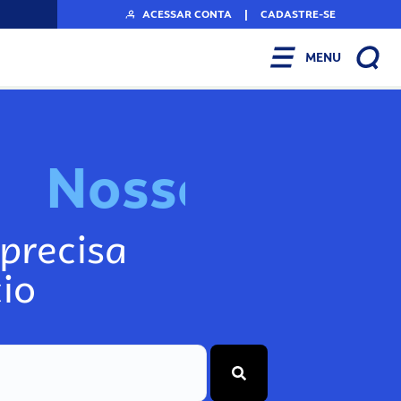
ACESSAR CONTA
|
CADASTRE-SE
MENU
N
o
s
s
o
s
I
n
f
o
precisa
io