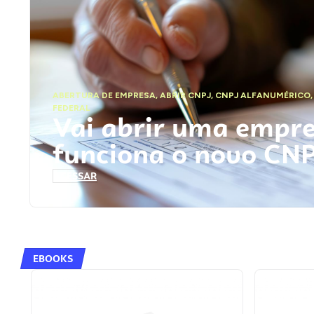
ABERTURA DE EMPRESA
,
ABRIR CNPJ
,
CNPJ ALFANUMÉRICO
FEDERAL
Vai abrir uma empr
funciona o novo CN
ACESSAR
EBOOKS