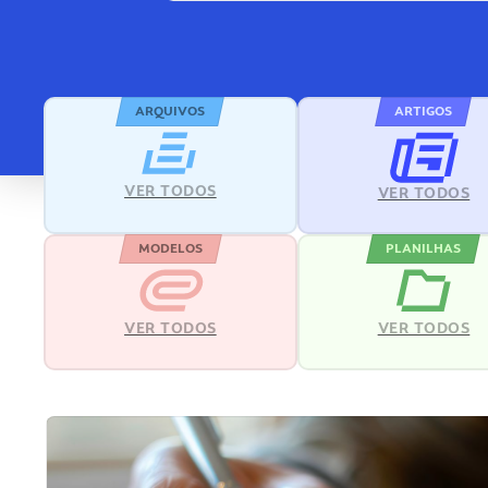
ARQUIVOS
ARTIGOS
VER TODOS
VER TODOS
MODELOS
PLANILHAS
VER TODOS
VER TODOS