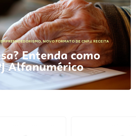
,
EMPREENDEDORISMO
,
NOVO FORMATO DE CNPJ
,
RECEITA
esa? Entenda como
PJ Alfanumérico