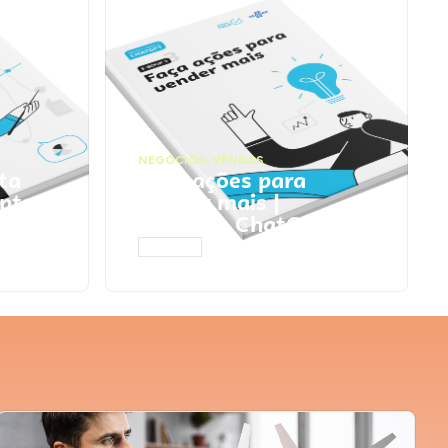
NEGÓCIOS
,
VENDAS
ta
Faça ações para
pts
vender mais |
Prompts ChatGPT
ACESSAR