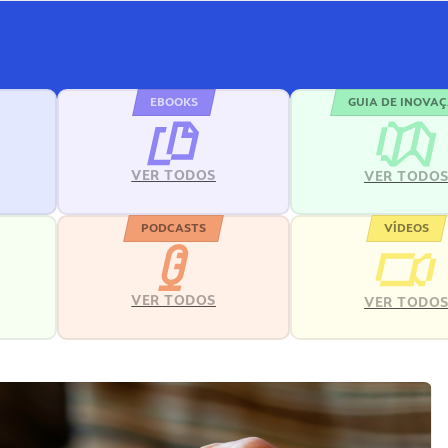
EBOOKS
GUIA DE INOVA
VER TODOS
VER TODO
PODCASTS
VÍDEOS
VER TODOS
VER TODO