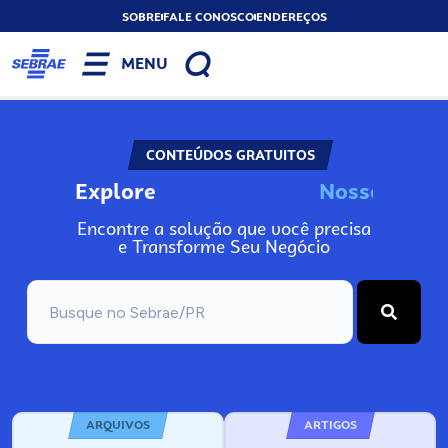
SOBRE
FALE CONOSCO
ENDEREÇOS
MENU
CONTEÚDOS GRATUITOS
Explore
N
o
s
s
o
s
I
n
f
o
Encontre a solução que você precisa
e Transforme Seu Negócio
ARQUIVOS
ARTIGOS