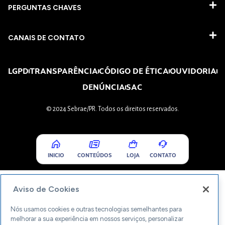
PERGUNTAS CHAVES​
CANAIS DE CONTATO
LGPD
TRANSPARÊNCIA
CÓDIGO DE ÉTICA
OUVIDORIA
DENÚNCIA
SAC
© 2024 Sebrae/PR. Todos os direitos reservados.
INICIO
CONTEÚDOS
LOJA
CONTATO
Aviso de Cookies
Nós usamos cookies e outras tecnologias semelhantes para
melhorar a sua experiência em nossos serviços, personalizar