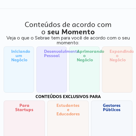
Conteúdos de acordo com
o
seu Momento
Veja o que o Sebrae tem para você de acordo com o seu
momento:
Iniciando
Desenvolvimento
Aprimorando
Expandindo
um
Pessoal
o
o
Negócio
Negócio
Negócio
CONTEÚDOS EXCLUSIVOS PARA
Para
Estudantes
Gestores
Startups
e
Públicos
Educadores