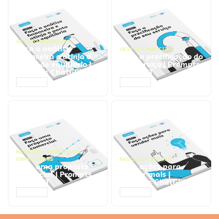
GESTÃO FINANCEIRA
Faça a análise
GESTÃO FINANCEIRA
financeira e atinja o
Faça a precificação do
ponto de equilíbrio |
seu serviço | Prompts
Prompts ChatGPT
ChatGPT
ACESSAR
ACESSAR
NEGÓCIOS
,
PROCESSOS
EMPRESARIAIS
NEGÓCIOS
,
VENDAS
Faça uma proposta
Faça ações para
comercial | Prompts
vender mais |
ChatGPT
Prompts ChatGPT
ACESSAR
ACESSAR