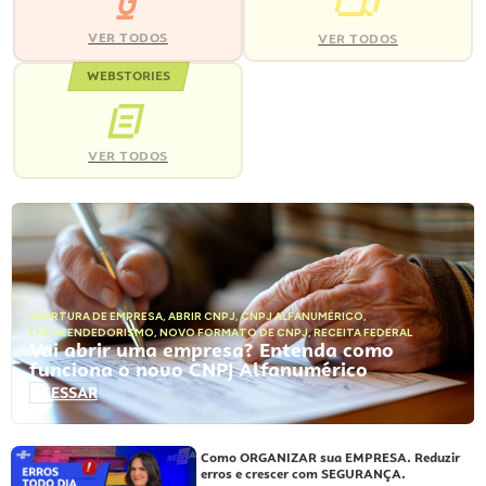
VER TODOS
VER TODOS
WEBSTORIES
VER TODOS
ABERTURA DE EMPRESA
,
ABRIR CNPJ
,
CNPJ ALFANUMÉRICO
,
EMPREENDEDORISMO
,
NOVO FORMATO DE CNPJ
,
RECEITA FEDERAL
Vai abrir uma empresa? Entenda como
funciona o novo CNPJ Alfanumérico
ACESSAR
Como ORGANIZAR sua EMPRESA. Reduzir
erros e crescer com SEGURANÇA.