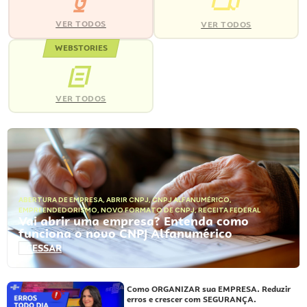
VER TODOS
VER TODOS
WEBSTORIES
VER TODOS
ABERTURA DE EMPRESA
,
ABRIR CNPJ
,
CNPJ ALFANUMÉRICO
,
EMPREENDEDORISMO
,
NOVO FORMATO DE CNPJ
,
RECEITA FEDERAL
Vai abrir uma empresa? Entenda como
funciona o novo CNPJ Alfanumérico
ACESSAR
Como ORGANIZAR sua EMPRESA. Reduzir
erros e crescer com SEGURANÇA.