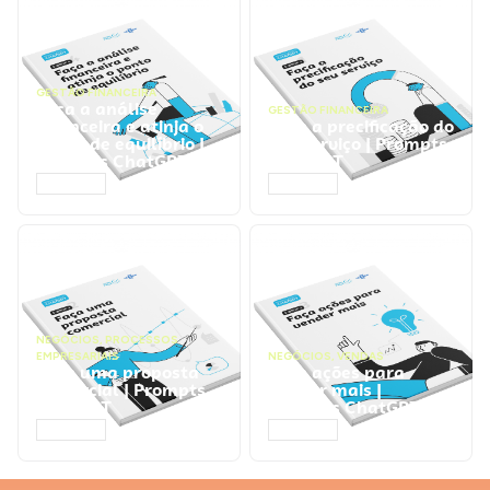
GESTÃO FINANCEIRA
Faça a análise
GESTÃO FINANCEIRA
financeira e atinja o
Faça a precificação do
ponto de equilíbrio |
seu serviço | Prompts
Prompts ChatGPT
ChatGPT
ACESSAR
ACESSAR
NEGÓCIOS
,
PROCESSOS
EMPRESARIAIS
NEGÓCIOS
,
VENDAS
Faça uma proposta
Faça ações para
comercial | Prompts
vender mais |
ChatGPT
Prompts ChatGPT
ACESSAR
ACESSAR