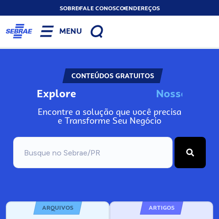
SOBRE
FALE CONOSCO
ENDEREÇOS
MENU
CONTEÚDOS GRATUITOS
Explore
s
I
n
s
o
N
o
s
s
o
s
o
Encontre a solução que você precisa
e Transforme Seu Negócio
ARQUIVOS
ARTIGOS