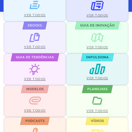
VER TODOS
VER TODOS
EBOOKS
GUIA DE INOVAÇÃO
VER TODOS
VER TODOS
GUIA DE TENDÊNCIAS
IMPULSIONA
VER TODOS
VER TODOS
MODELOS
PLANILHAS
VER TODOS
VER TODOS
PODCASTS
VÍDEOS