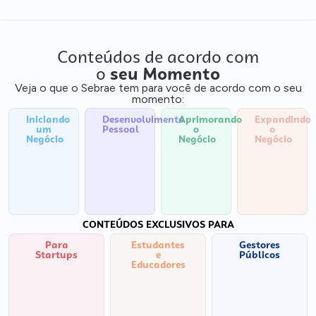
Conteúdos de acordo com
o
seu Momento
Veja o que o Sebrae tem para você de acordo com o seu
momento:
Iniciando
Desenvolvimento
Aprimorando
Expandindo
um
Pessoal
o
o
Negócio
Negócio
Negócio
CONTEÚDOS EXCLUSIVOS PARA
Para
Estudantes
Gestores
Startups
e
Públicos
Educadores