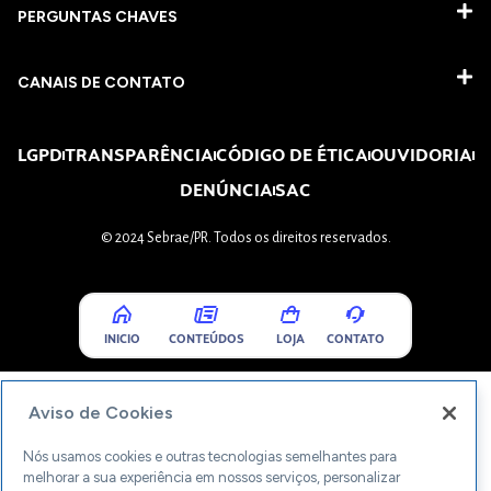
PERGUNTAS CHAVES​
CANAIS DE CONTATO
LGPD
TRANSPARÊNCIA
CÓDIGO DE ÉTICA
OUVIDORIA
DENÚNCIA
SAC
© 2024 Sebrae/PR. Todos os direitos reservados.
INICIO
CONTEÚDOS
LOJA
CONTATO
Aviso de Cookies
Nós usamos cookies e outras tecnologias semelhantes para
melhorar a sua experiência em nossos serviços, personalizar