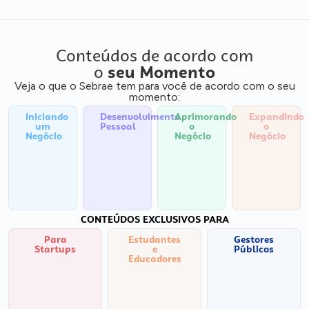
Conteúdos de acordo com
o
seu Momento
Veja o que o Sebrae tem para você de acordo com o seu
momento:
Iniciando
Desenvolvimento
Aprimorando
Expandindo
um
Pessoal
o
o
Negócio
Negócio
Negócio
CONTEÚDOS EXCLUSIVOS PARA
Para
Estudantes
Gestores
Startups
e
Públicos
Educadores