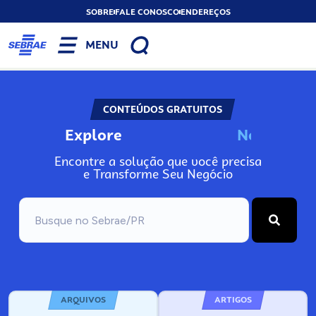
SOBRE
FALE CONOSCO
ENDEREÇOS
MENU
CONTEÚDOS GRATUITOS
Explore
N
o
s
s
o
s
P
o
Encontre a solução que você precisa
e Transforme Seu Negócio
ARQUIVOS
ARTIGOS