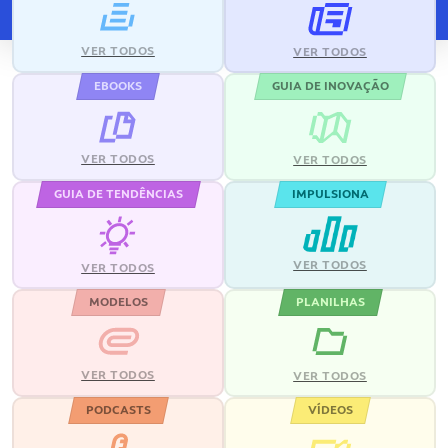
VER TODOS
VER TODOS
EBOOKS
GUIA DE INOVAÇÃO
VER TODOS
VER TODOS
GUIA DE TENDÊNCIAS
IMPULSIONA
VER TODOS
VER TODOS
MODELOS
PLANILHAS
VER TODOS
VER TODOS
PODCASTS
VÍDEOS