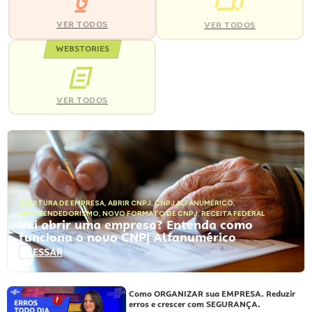
VER TODOS
VER TODOS
WEBSTORIES
VER TODOS
ABERTURA DE EMPRESA
,
ABRIR CNPJ
,
CNPJ ALFANUMÉRICO
,
EMPREENDEDORISMO
,
NOVO FORMATO DE CNPJ
,
RECEITA FEDERAL
Vai abrir uma empresa? Entenda como
funciona o novo CNPJ Alfanumérico
ACESSAR
Como ORGANIZAR sua EMPRESA. Reduzir
erros e crescer com SEGURANÇA.