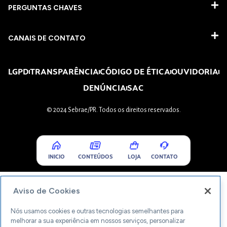
PERGUNTAS CHAVES​
CANAIS DE CONTATO
LGPD
TRANSPARÊNCIA
CÓDIGO DE ÉTICA
OUVIDORIA
DENÚNCIA
SAC
© 2024 Sebrae/PR. Todos os direitos reservados.
INICIO
CONTEÚDOS
LOJA
CONTATO
Aviso de Cookies
Nós usamos cookies e outras tecnologias semelhantes para
melhorar a sua experiência em nossos serviços, personalizar