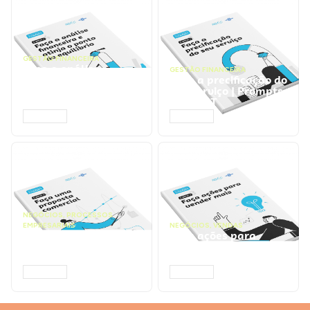
GESTÃO FINANCEIRA
Faça a análise
GESTÃO FINANCEIRA
financeira e atinja o
Faça a precificação do
ponto de equilíbrio |
seu serviço | Prompts
Prompts ChatGPT
ChatGPT
ACESSAR
ACESSAR
NEGÓCIOS
,
PROCESSOS
EMPRESARIAIS
NEGÓCIOS
,
VENDAS
Faça uma proposta
Faça ações para
comercial | Prompts
vender mais |
ChatGPT
Prompts ChatGPT
ACESSAR
ACESSAR