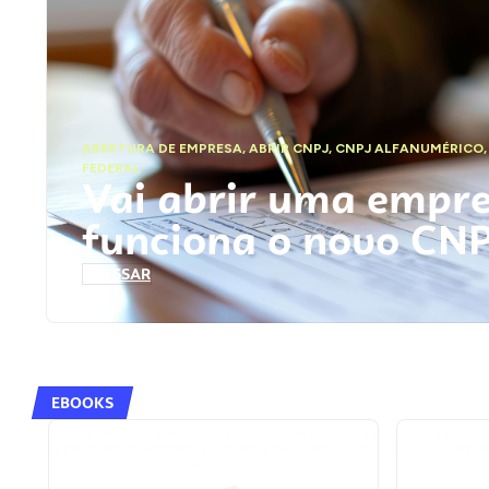
ABERTURA DE EMPRESA
,
ABRIR CNPJ
,
CNPJ ALFANUMÉRICO
FEDERAL
Vai abrir uma empr
funciona o novo CN
ACESSAR
EBOOKS