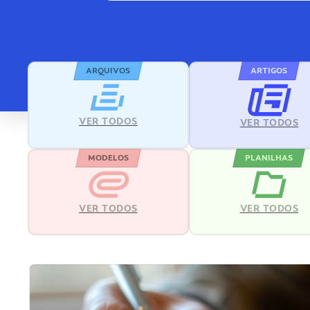
ARQUIVOS
ARTIGOS
VER TODOS
VER TODOS
MODELOS
PLANILHAS
VER TODOS
VER TODOS