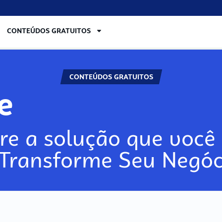
CONTEÚDOS GRATUITOS
CONTEÚDOS GRATUITOS
lore
re a solução que você 
 Transforme Seu Negóc