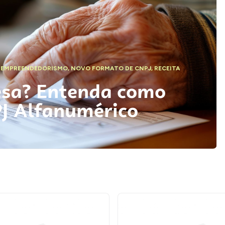
,
EMPREENDEDORISMO
,
NOVO FORMATO DE CNPJ
,
RECEITA
esa? Entenda como
PJ Alfanumérico