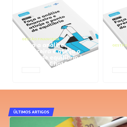
GESTÃO FINANCEIRA
Faça a análise
GESTÃO
financeira e atinja o
Faça
ponto de equilíbrio |
seu 
Prompts ChatGPT
Cha
ACESSAR
ACESS
ÚLTIMOS ARTIGOS