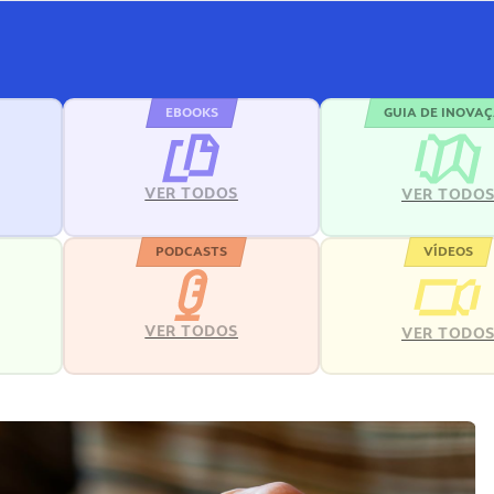
EBOOKS
GUIA DE INOVA
VER TODOS
VER TODO
PODCASTS
VÍDEOS
VER TODOS
VER TODO