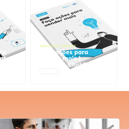
NEGÓCIOS
,
VENDAS
ta
Faça ações para
pts
vender mais |
Prompts ChatGPT
ACESSAR