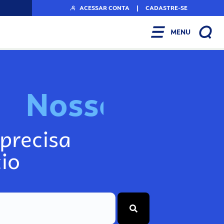
ACESSAR CONTA
|
CADASTRE-SE
MENU
o
s
I
n
f
s
N
o
s
s
o
s
precisa
io