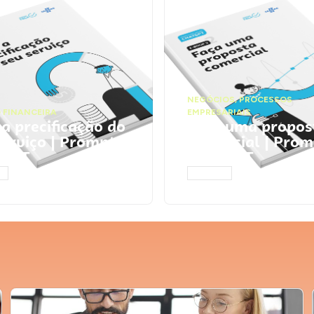
NEGÓCIOS
,
PROCESSOS
 FINANCEIRA
EMPRESARIAIS
 a precificação do
Faça uma propos
serviço | Prompts
comercial | Prom
tGPT
ChatGPT
AR
ACESSAR