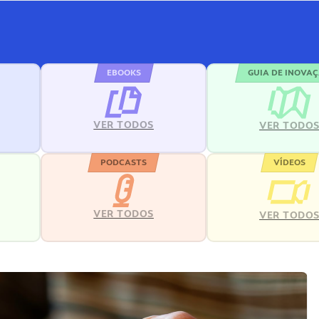
EBOOKS
GUIA DE INOVA
VER TODOS
VER TODO
PODCASTS
VÍDEOS
VER TODOS
VER TODO