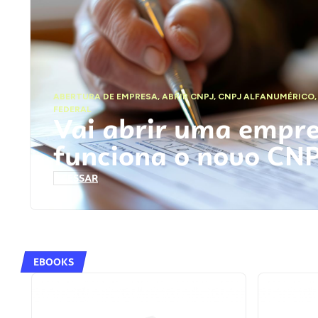
ABERTURA DE EMPRESA
,
ABRIR CNPJ
,
CNPJ ALFANUMÉRICO
FEDERAL
Vai abrir uma empr
funciona o novo CN
ACESSAR
EBOOKS