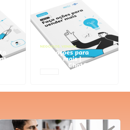
NEGÓCIOS
,
VENDAS
ta
Faça ações para
pts
vender mais |
Prompts ChatGPT
ACESSAR