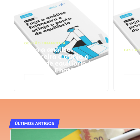
GESTÃO FINANCEIRA
Faça a análise
GESTÃO
financeira e atinja o
Faça
ponto de equilíbrio |
seu 
Prompts ChatGPT
Cha
ACESSAR
ACESS
ÚLTIMOS ARTIGOS