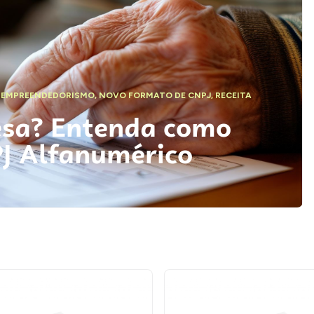
,
EMPREENDEDORISMO
,
NOVO FORMATO DE CNPJ
,
RECEITA
esa? Entenda como
PJ Alfanumérico