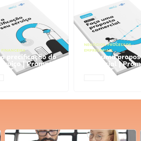
NEGÓCIOS
,
PROCESSOS
 FINANCEIRA
EMPRESARIAIS
 a precificação do
Faça uma propos
serviço | Prompts
comercial | Prom
tGPT
ChatGPT
AR
ACESSAR