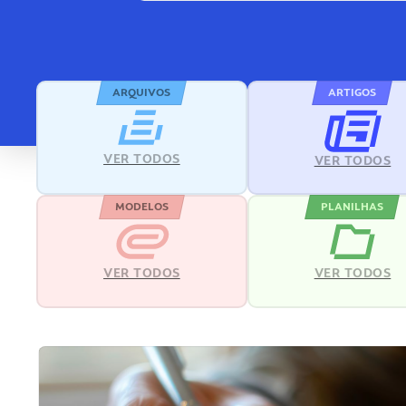
ARQUIVOS
ARTIGOS
VER TODOS
VER TODOS
MODELOS
PLANILHAS
VER TODOS
VER TODOS