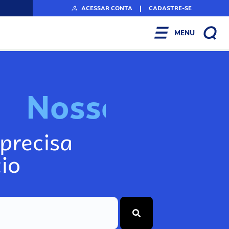
ACESSAR CONTA
|
CADASTRE-SE
MENU
N
o
s
s
o
s
I
n
f
o
g
precisa
io