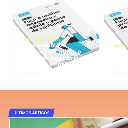
GESTÃO FINANCEIRA
Faça a análise
GESTÃO
financeira e atinja o
Faça
ponto de equilíbrio |
seu 
Prompts ChatGPT
Cha
ACESSAR
ACESS
ÚLTIMOS ARTIGOS