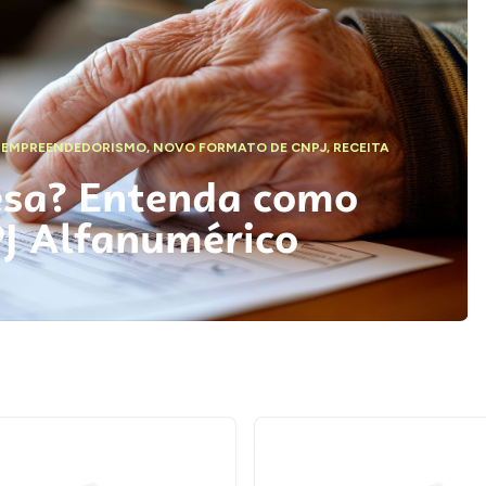
,
EMPREENDEDORISMO
,
NOVO FORMATO DE CNPJ
,
RECEITA
esa? Entenda como
PJ Alfanumérico