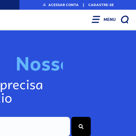
ACESSAR CONTA
|
CADASTRE-SE
MENU
N
o
s
s
o
s
I
n
f
o
g
precisa
io