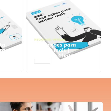
NEGÓCIOS
,
VENDAS
ta
Faça ações para
pts
vender mais |
Prompts ChatGPT
ACESSAR