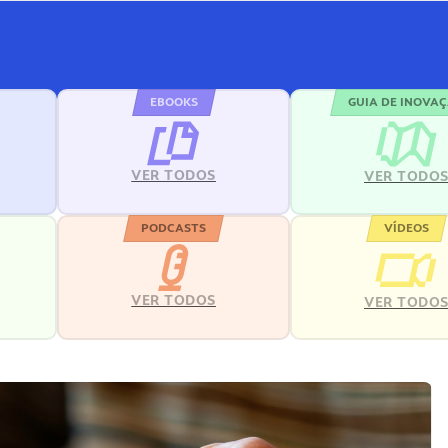
EBOOKS
GUIA DE INOVA
VER TODOS
VER TODO
PODCASTS
VÍDEOS
VER TODOS
VER TODO