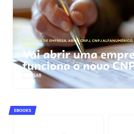
ABERTURA DE EMPRESA
,
ABRIR CNPJ
,
CNPJ ALFANUMÉRICO
FEDERAL
Vai abrir uma empr
funciona o novo CN
ACESSAR
EBOOKS