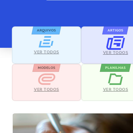
ARQUIVOS
ARTIGOS
VER TODOS
VER TODOS
MODELOS
PLANILHAS
VER TODOS
VER TODOS