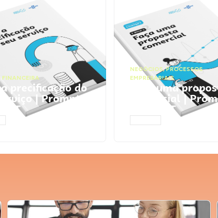
NEGÓCIOS
,
PROCESSOS
 FINANCEIRA
EMPRESARIAIS
 a precificação do
Faça uma propos
serviço | Prompts
comercial | Prom
tGPT
ChatGPT
AR
ACESSAR