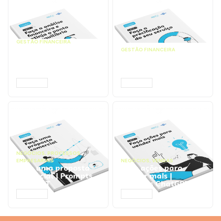
GESTÃO FINANCEIRA
Faça a análise
GESTÃO FINANCEIRA
financeira e atinja o
Faça a precificação do
ponto de equilíbrio |
seu serviço | Prompts
Prompts ChatGPT
ChatGPT
ACESSAR
ACESSAR
NEGÓCIOS
,
PROCESSOS
EMPRESARIAIS
NEGÓCIOS
,
VENDAS
Faça uma proposta
Faça ações para
comercial | Prompts
vender mais |
ChatGPT
Prompts ChatGPT
ACESSAR
ACESSAR