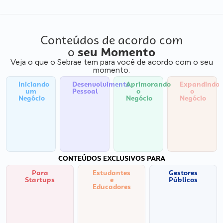
Conteúdos de acordo com
o
seu Momento
Veja o que o Sebrae tem para você de acordo com o seu
momento:
Iniciando
Desenvolvimento
Aprimorando
Expandindo
um
Pessoal
o
o
Negócio
Negócio
Negócio
CONTEÚDOS EXCLUSIVOS PARA
Para
Estudantes
Gestores
Startups
e
Públicos
Educadores