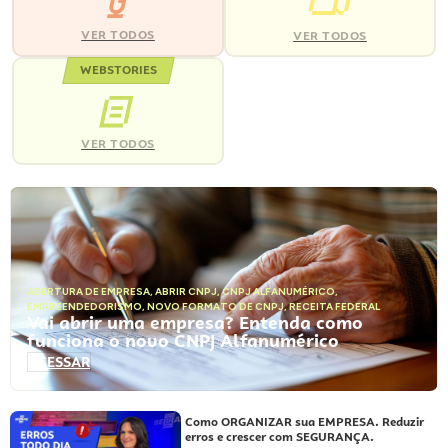
VER TODOS
VER TODOS
WEBSTORIES
VER TODOS
ABERTURA DE EMPRESA
,
ABRIR CNPJ
,
CNPJ ALFANUMÉRICO
,
EMPREENDEDORISMO
,
NOVO FORMATO DE CNPJ
,
RECEITA FEDERAL
Vai abrir uma empresa? Entenda como
funciona o novo CNPJ Alfanumérico
ACESSAR
Como ORGANIZAR sua EMPRESA. Reduzir
erros e crescer com SEGURANÇA.