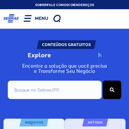
SOBRE
FALE CONOSCO
ENDEREÇOS
MENU
CONTEÚDOS GRATUITOS
Explore
N
o
s
s
o
s
A
Encontre a solução que você precisa
e Transforme Seu Negócio
ARQUIVOS
ARTIGOS