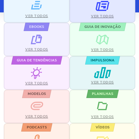
VER TODOS
VER TODOS
EBOOKS
GUIA DE INOVAÇÃO
VER TODOS
VER TODOS
GUIA DE TENDÊNCIAS
IMPULSIONA
VER TODOS
VER TODOS
MODELOS
PLANILHAS
VER TODOS
VER TODOS
PODCASTS
VÍDEOS