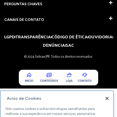
PERGUNTAS CHAVES​
CANAIS DE CONTATO
LGPD
TRANSPARÊNCIA
CÓDIGO DE ÉTICA
OUVIDORIA
DENÚNCIA
SAC
© 2024 Sebrae/PR. Todos os direitos reservados.
INICIO
CONTEÚDOS
LOJA
CONTATO
Aviso de Cookies
Nós usamos cookies e outras tecnologias semelhantes para
melhorar a sua experiência em nossos serviços, personalizar