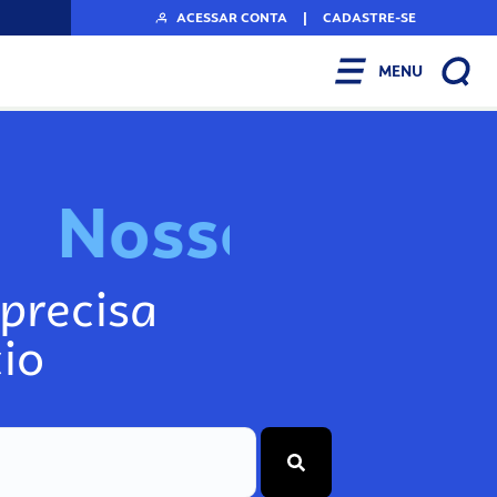
ACESSAR CONTA
|
CADASTRE-SE
MENU
N
o
s
s
o
s
I
n
f
o
g
precisa
io