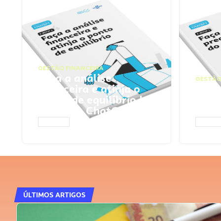
GESTÃO FINANCEIRA
Faça a análise
GESTÃO
financeira e atinja o
Faça
ponto de equilíbrio |
seu 
Prompts ChatGPT
Cha
ACESSAR
ACESS
ÚLTIMOS ARTIGOS