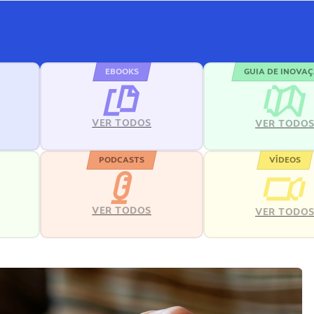
EBOOKS
GUIA DE INOVA
VER TODOS
VER TODO
PODCASTS
VÍDEOS
VER TODOS
VER TODO