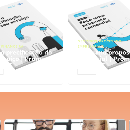
NEGÓCIOS
,
PROCESSOS
 FINANCEIRA
EMPRESARIAIS
 a precificação do
Faça uma propos
serviço | Prompts
comercial | Prom
tGPT
ChatGPT
AR
ACESSAR