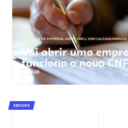
ABERTURA DE EMPRESA
,
ABRIR CNPJ
,
CNPJ ALFANUMÉRICO
FEDERAL
Vai abrir uma empr
funciona o novo CN
ACESSAR
EBOOKS