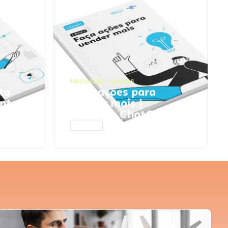
NEGÓCIOS
,
VENDAS
ta
Faça ações para
pts
vender mais |
Prompts ChatGPT
ACESSAR