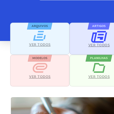
ARQUIVOS
ARTIGOS
VER TODOS
VER TODOS
MODELOS
PLANILHAS
VER TODOS
VER TODOS