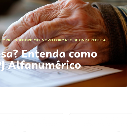
,
EMPREENDEDORISMO
,
NOVO FORMATO DE CNPJ
,
RECEITA
esa? Entenda como
PJ Alfanumérico