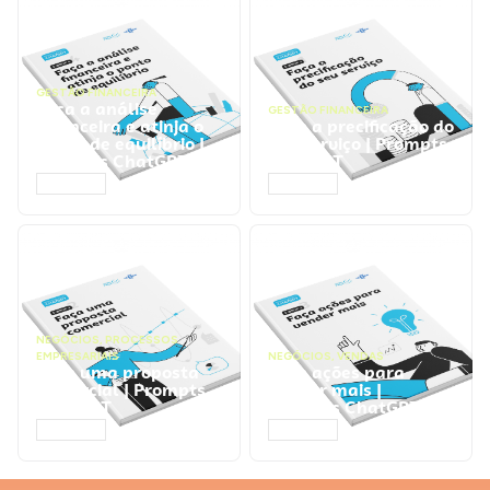
GESTÃO FINANCEIRA
Faça a análise
GESTÃO FINANCEIRA
financeira e atinja o
Faça a precificação do
ponto de equilíbrio |
seu serviço | Prompts
Prompts ChatGPT
ChatGPT
ACESSAR
ACESSAR
NEGÓCIOS
,
PROCESSOS
EMPRESARIAIS
NEGÓCIOS
,
VENDAS
Faça uma proposta
Faça ações para
comercial | Prompts
vender mais |
ChatGPT
Prompts ChatGPT
ACESSAR
ACESSAR