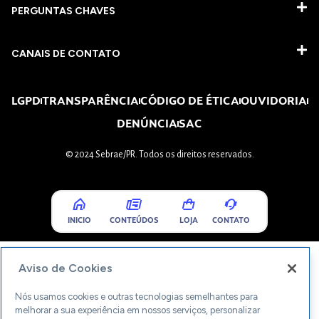
PERGUNTAS CHAVES​
CANAIS DE CONTATO
LGPD
TRANSPARÊNCIA
CÓDIGO DE ÉTICA
OUVIDORIA
DENÚNCIA
SAC
© 2024 Sebrae/PR. Todos os direitos reservados.
INICIO
CONTEÚDOS
LOJA
CONTATO
Aviso de Cookies
Nós usamos cookies e outras tecnologias semelhantes para
melhorar a sua experiência em nossos serviços, personalizar