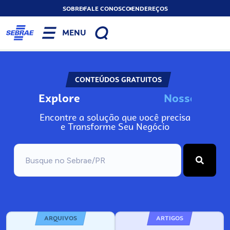
SOBRE
FALE CONOSCO
ENDEREÇOS
MENU
CONTEÚDOS GRATUITOS
Explore
N
o
s
s
o
A
s
n
I
Encontre a solução que você precisa
e Transforme Seu Negócio
ARQUIVOS
ARTIGOS