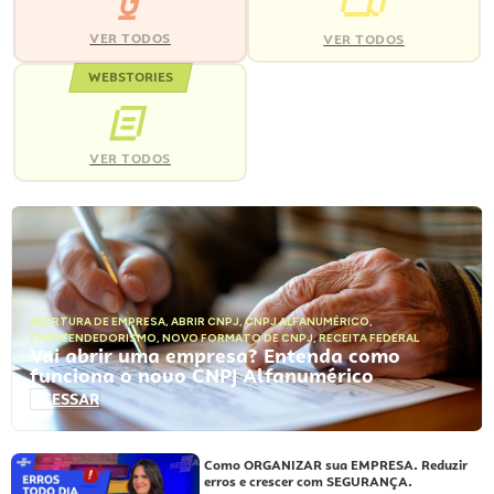
VER TODOS
VER TODOS
WEBSTORIES
VER TODOS
ABERTURA DE EMPRESA
,
ABRIR CNPJ
,
CNPJ ALFANUMÉRICO
,
EMPREENDEDORISMO
,
NOVO FORMATO DE CNPJ
,
RECEITA FEDERAL
Vai abrir uma empresa? Entenda como
funciona o novo CNPJ Alfanumérico
ACESSAR
Como ORGANIZAR sua EMPRESA. Reduzir
erros e crescer com SEGURANÇA.