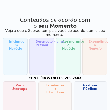
Conteúdos de acordo com
o
seu Momento
Veja o que o Sebrae tem para você de acordo com o seu
momento:
Iniciando
Desenvolvimento
Aprimorando
Expandindo
um
Pessoal
o
o
Negócio
Negócio
Negócio
CONTEÚDOS EXCLUSIVOS PARA
Para
Estudantes
Gestores
Startups
e
Públicos
Educadores