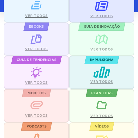
VER TODOS
VER TODOS
EBOOKS
GUIA DE INOVAÇÃO
VER TODOS
VER TODOS
GUIA DE TENDÊNCIAS
IMPULSIONA
VER TODOS
VER TODOS
MODELOS
PLANILHAS
VER TODOS
VER TODOS
PODCASTS
VÍDEOS