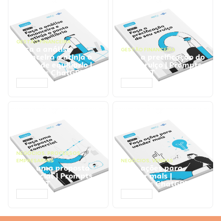
GESTÃO FINANCEIRA
Faça a análise
GESTÃO FINANCEIRA
financeira e atinja o
Faça a precificação do
ponto de equilíbrio |
seu serviço | Prompts
Prompts ChatGPT
ChatGPT
ACESSAR
ACESSAR
NEGÓCIOS
,
PROCESSOS
EMPRESARIAIS
NEGÓCIOS
,
VENDAS
Faça uma proposta
Faça ações para
comercial | Prompts
vender mais |
ChatGPT
Prompts ChatGPT
ACESSAR
ACESSAR