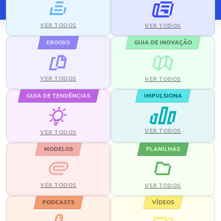
VER TODOS
VER TODOS
EBOOKS
GUIA DE INOVAÇÃO
VER TODOS
VER TODOS
GUIA DE TENDÊNCIAS
IMPULSIONA
VER TODOS
VER TODOS
MODELOS
PLANILHAS
VER TODOS
VER TODOS
PODCASTS
VÍDEOS