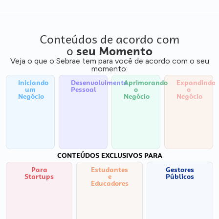
Conteúdos de acordo com
o
seu Momento
Veja o que o Sebrae tem para você de acordo com o seu
momento:
Iniciando
Desenvolvimento
Aprimorando
Expandindo
um
Pessoal
o
o
Negócio
Negócio
Negócio
CONTEÚDOS EXCLUSIVOS PARA
Para
Estudantes
Gestores
Startups
e
Públicos
Educadores