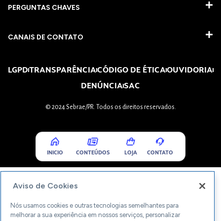
PERGUNTAS CHAVES​
CANAIS DE CONTATO
LGPD
TRANSPARÊNCIA
CÓDIGO DE ÉTICA
OUVIDORIA
DENÚNCIA
SAC
© 2024 Sebrae/PR. Todos os direitos reservados.
INICIO
CONTEÚDOS
LOJA
CONTATO
Aviso de Cookies
Nós usamos cookies e outras tecnologias semelhantes para
melhorar a sua experiência em nossos serviços, personalizar