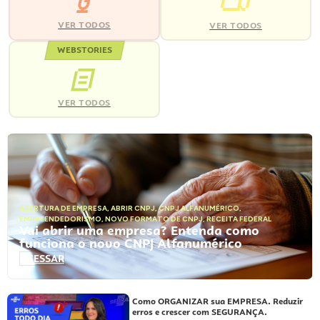
VER TODOS
VER TODOS
WEBSTORIES
VER TODOS
ABERTURA DE EMPRESA
,
ABRIR CNPJ
,
CNPJ ALFANUMÉRICO
,
EMPREENDEDORISMO
,
NOVO FORMATO DE CNPJ
,
RECEITA FEDERAL
Vai abrir uma empresa? Entenda como
funciona o novo CNPJ Alfanumérico
ACESSAR
Como ORGANIZAR sua EMPRESA. Reduzir
erros e crescer com SEGURANÇA.